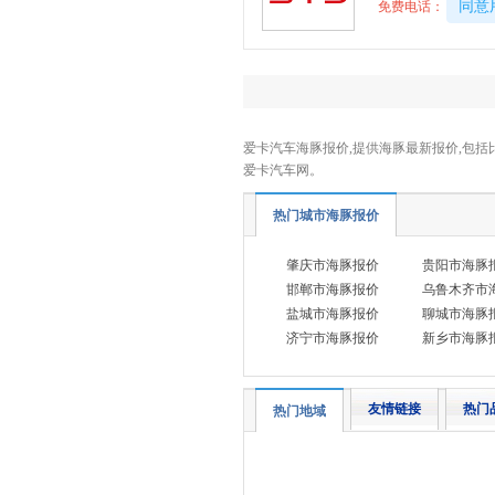
40081
同意
免费电话：
DS
(5)
东风
(11)
东风风行
(13)
东风风神
(9)
爱卡汽车海豚报价,提供海豚最新报价,包括
东风奕派
(1)
爱卡汽车网。
东风纳米
(3)
热门城市海豚报价
东风风度
(1)
东风风光
(9)
肇庆市海豚报价
贵阳市海豚
邯郸市海豚报价
乌鲁木齐市
东风小康
(13)
盐城市海豚报价
聊城市海豚
东风富康
(3)
济宁市海豚报价
新乡市海豚
电动屋
(1)
东风瑞泰特
(2)
友情链接
热门
热门地域
大运汽车
(1)
E