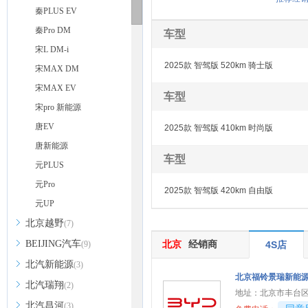
秦PLUS EV
秦Pro DM
车型
宋L DM-i
2025款 智驾版 520km 骑士版
宋MAX DM
宋MAX EV
车型
宋pro 新能源
唐EV
2025款 智驾版 410km 时尚版
唐新能源
车型
元PLUS
元Pro
2025款 智驾版 420km 自由版
元UP
北京越野
(7)
BEIJING汽车
北京
经销商
(9)
4S店
北汽新能源
(3)
北京福铃景瑞新能
北汽瑞翔
(2)
地址：
北京市丰台区
北汽昌河
(3)