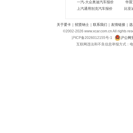
212
(1)
一汽-大众奥迪汽车报价
华晨
上汽通用别克汽车报价
比亚
F
丰田
(38)
关于爱卡
|
招贤纳士
|
联系我们
|
友情链接
|
选
福特
(18)
©2002-
2026
www.xcar.com.cn All ri
方程豹
(3)
沪ICP备2026012155号-1
沪公网安
互联网违法和不良信息举报方式：电话：021-
飞凡汽车
(3)
福田
(18)
法拉利
(11)
福迪
(3)
福汽启腾
(5)
G
光束汽车
(1)
广汽传祺
(17)
高合汽车
(1)
H