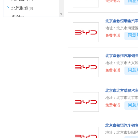
40081
同意
免费电话：
北汽制造
(8)
宾利
(6)
北京鑫敏恒瑞鑫汽
博速
(1)
地址：
北京市海淀区
40081
同意
免费电话：
C
长安汽车
(23)
长安欧尚
(6)
北京鑫敏恒汽车销
地址：
北京市大兴区
长安启源
(4)
40081
同意
免费电话：
长安凯程
(12)
长安跨越
(4)
北京市北方瑞鹏汽
长城（皮卡）
(7)
地址：
北京市北京市
成功汽车
(1)
40081
同意
免费电话：
D
道朗格
(1)
北京鑫敏恒汽车销
东风瑞泰特
(1)
地址：
北京市朝阳区
大众
(41)