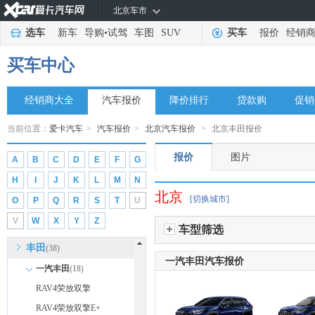
北京车市
东风纳米
(3)
选车
新车
导购
•
试驾
车图
SUV
买车
报价
经销
东风风度
(1)
东风风光
(9)
买车中心
东风小康
(13)
经销商大全
东风富康
汽车报价
降价排行
贷款购
促销
(3)
电动屋
(1)
当前位置：
爱卡汽车
>
汽车报价
>
北京汽车报价
>
北京丰田报价
东风瑞泰特
(2)
报价
图片
A
B
C
D
E
F
G
大运汽车
(1)
H
I
J
K
L
M
N
E
北京
[切换城市]
O
P
Q
R
S
T
U
212
(1)
V
W
X
Y
Z
F
车型筛选
丰田
(38)
一汽丰田汽车报价
一汽丰田
(18)
RAV4荣放双擎
RAV4荣放双擎E+