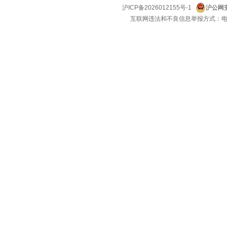
广汽传祺
(17)
沪ICP备2026012155号-1
沪公网安
互联网违法和不良信息举报方式：电话：021-
高合汽车
(1)
H
哈弗
(13)
红旗
(18)
合创汽车
(4)
华为享界
(9)
昊铂
(4)
海马
(2)
恒润汽车
(1)
华晨新日
(1)
黄海
(7)
I
INEOS英力士
(1)
iCar
(3)