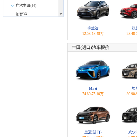
广汽丰田
(14)
铂智3X
铂智4X
锋兰达
汉
丰田C-HR
12.58-18.48万
28.48
丰田C-HR双擎
丰田(进口)汽车报价
锋兰达
汉兰达
汉兰达双擎
凯美瑞双擎
雷凌
Mirai
埃
雷凌双擎
74.80-75.10万
89.90
凌尚
赛那
威兰达双擎
威飒
皇冠(进口)
威尔
丰田(进口)
(6)