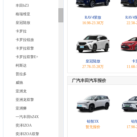
丰田bZ3
格瑞维亚
RAV4荣放
RAV
皇冠陆放
16.98-23.38万
22.58
卡罗拉
卡罗拉锐放
卡罗拉双擎
卡罗拉双擎E+
皇冠陆放
卡
柯斯达
27.78-35.28万
11.68
普拉多
广汽丰田汽车报价
威驰
亚洲龙
亚洲龙双擎
亚洲狮
一汽丰田bZ4X
铂智3X
铂
奕泽IZOA
暂无报价
17.98
奕泽IZOA双擎