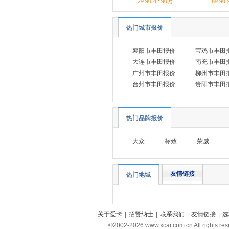
29.90-42.90万
89.90
Mirai
埃尔法
热门城市报价
丰田SUPRA
襄阳市丰田报价
宝鸡市丰田
丰田bZ5
大连市丰田报价
南充市丰田
皇冠(进口)
广州市丰田报价
柳州市丰田
威尔法双擎
台州市丰田报价
贵阳市丰田
福特
(18)
方程豹
(3)
热门品牌报价
飞凡汽车
(3)
福田
大众
标致
荣威
(18)
法拉利
(11)
福迪
(3)
友情链接
热门地域
福汽启腾
(5)
G
关于爱卡
|
招贤纳士
|
联系我们
|
友情链接
|
选
光束汽车
(1)
©2002-
2026
www.xcar.com.cn All ri