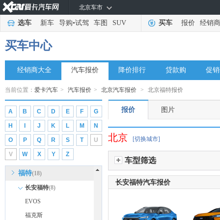
北京车市
东风风度
(1)
选车
新车
导购
•
试驾
车图
SUV
买车
报价
经销
东风风光
(9)
东风小康
(13)
买车中心
东风富康
(3)
经销商大全
电动屋
汽车报价
降价排行
贷款购
促销
(1)
东风瑞泰特
(2)
当前位置：
爱卡汽车
>
汽车报价
>
北京汽车报价
>
北京福特报价
大运汽车
(1)
报价
图片
A
B
C
D
E
F
G
E
H
I
J
K
L
M
N
212
(1)
北京
[切换城市]
O
P
Q
R
S
T
U
F
V
W
X
Y
Z
丰田
(38)
车型筛选
福特
(18)
长安福特汽车报价
长安福特
(8)
EVOS
福克斯