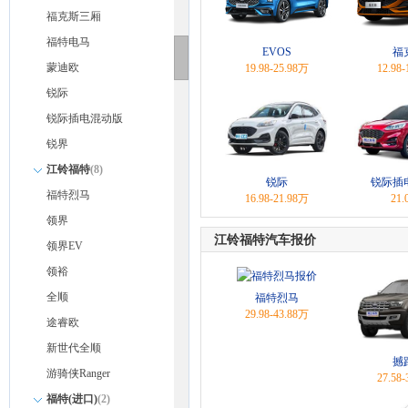
福克斯三厢
福特电马
EVOS
福
蒙迪欧
19.98-25.98万
12.98
锐际
锐际插电混动版
锐界
江铃福特
(8)
锐际
锐际插
福特烈马
16.98-21.98万
21
领界
江铃福特汽车报价
领界EV
领裕
全顺
福特烈马
29.98-43.88万
途睿欧
新世代全顺
撼
游骑侠Ranger
27.58
福特(进口)
(2)