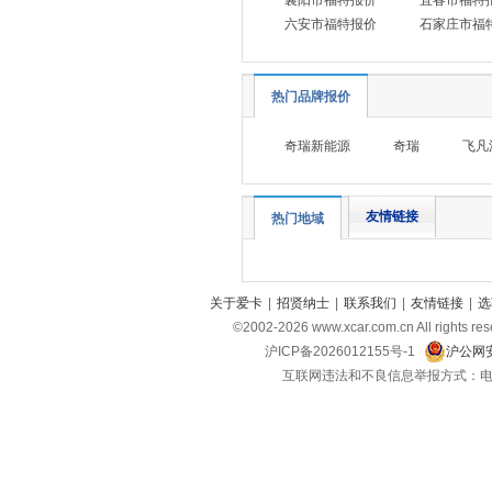
襄阳市福特报价
宜春市福特
合创汽车
(4)
六安市福特报价
石家庄市福
华为享界
(9)
昊铂
(4)
热门品牌报价
海马
(2)
奇瑞新能源
奇瑞
飞凡
恒润汽车
(1)
华晨新日
(1)
黄海
(7)
友情链接
热门地域
I
INEOS英力士
(1)
关于爱卡
|
招贤纳士
|
联系我们
|
友情链接
|
选
iCar
(3)
©2002-
2026
www.xcar.com.cn All ri
J
沪ICP备2026012155号-1
沪公网安
互联网违法和不良信息举报方式：电话：021-
吉利
(15)
吉利几何
(5)
吉利银河
(9)
极氪
(4)