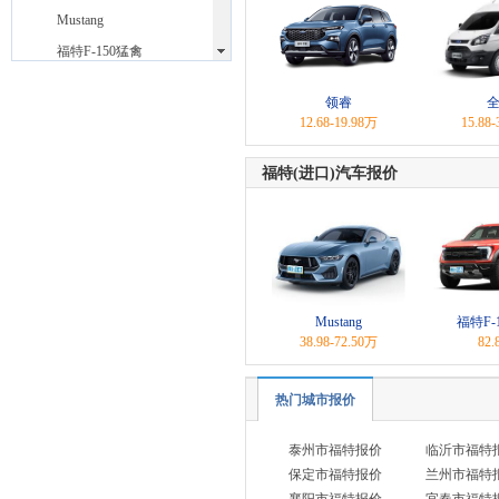
Mustang
福特F-150猛禽
方程豹
(3)
领睿
飞凡汽车
(3)
12.68-19.98万
15.88
福田
(18)
福特(进口)汽车报价
法拉利
(11)
福迪
(3)
福汽启腾
(5)
G
光束汽车
(1)
Mustang
福特F-
38.98-72.50万
82
广汽传祺
(17)
高合汽车
(1)
热门城市报价
H
哈弗
泰州市福特报价
临沂市福特
(13)
保定市福特报价
兰州市福特
红旗
(18)