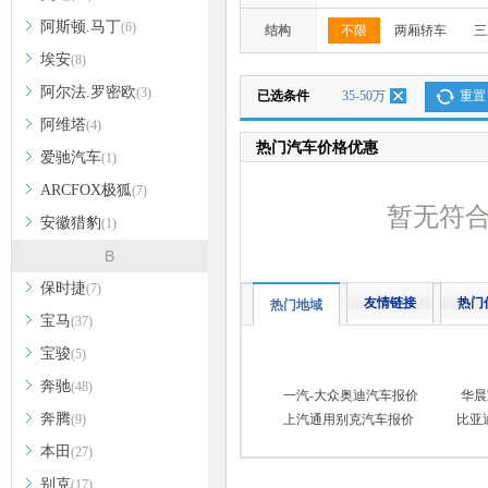
阿斯顿.马丁
(6)
结构
不限
两厢轿车
三
埃安
(8)
阿尔法.罗密欧
(3)
已选条件
35-50万
重置
阿维塔
(4)
热门汽车价格优惠
爱驰汽车
(1)
ARCFOX极狐
(7)
暂无符
安徽猎豹
(1)
B
保时捷
(7)
友情链接
热门
热门地域
宝马
(37)
宝骏
(5)
奔驰
(48)
一汽-大众奥迪汽车报价
华晨
奔腾
(9)
上汽通用别克汽车报价
比亚
本田
(27)
别克
(17)