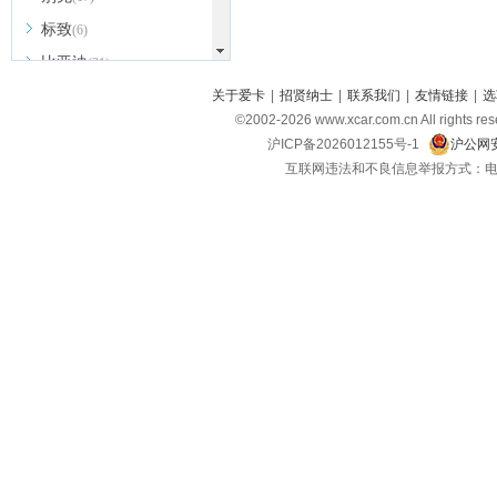
标致
(6)
比亚迪
(31)
北京越野
关于爱卡
|
招贤纳士
|
联系我们
|
友情链接
|
选
(7)
©2002-
2026
www.xcar.com.cn All ri
BEIJING汽车
(9)
沪ICP备2026012155号-1
沪公网安
北汽新能源
(3)
互联网违法和不良信息举报方式：电话：021-
北汽瑞翔
(2)
北汽昌河
(3)
北汽制造
(8)
宾利
(6)
博速
(1)
C
长安汽车
(23)
长安欧尚
(6)
长安启源
(4)
长安凯程
(12)