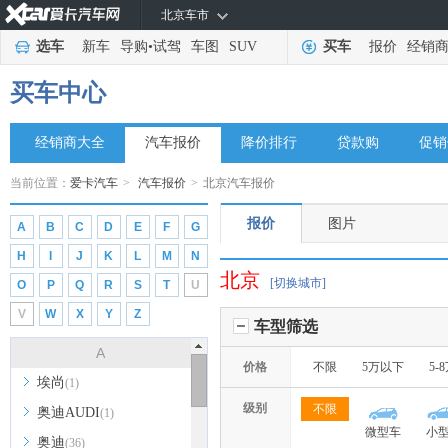
北京车市
选车
新车
导购
•
试驾
车图
SUV
买车
报价
经销
买车中心
经销商大全
汽车报价
降价排行
贷款购
促销
当前位置：
爱卡汽车
>
汽车报价
>
北京汽车报价
报价
图片
A
B
C
D
E
F
G
H
I
J
K
L
M
N
北京
[切换城市]
O
P
Q
R
S
T
U
V
W
X
Y
Z
车型筛选
A
价格
不限
5万以下
5-
埃尚
(1)
级别
不限
奥迪AUDI
(1)
微型车
小
奥迪
(36)