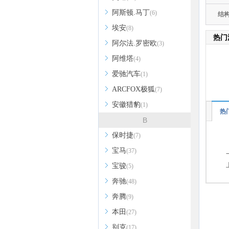
阿斯顿.马丁
(6)
结
埃安
(8)
热门
阿尔法.罗密欧
(3)
阿维塔
(4)
爱驰汽车
(1)
ARCFOX极狐
(7)
安徽猎豹
(1)
热
B
保时捷
(7)
宝马
(37)
宝骏
(5)
奔驰
(48)
奔腾
(9)
本田
(27)
别克
(17)