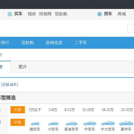
买车
报价
经销商
贷款购
用车
商城
价排行
贷款购
促销信息
二手车
价
价
图片
[切换城市]
车型筛选
格
不限
5万以下
5-8万
8-12万
12-18万
18-25万
25-35万
别
不限
微型车
小型车
紧凑型车
中型车
中大型车
豪华车