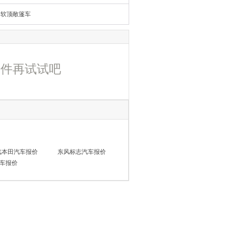
软顶敞篷车
条件再试试吧
汽本田汽车报价
东风标志汽车报价
车报价