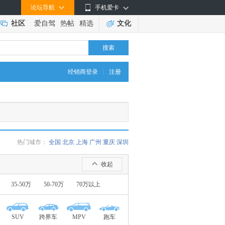
论坛导航
手机爱卡
社区
爱自驾
热帖
精选
文化
搜索
|
经销商登录
注册
热门城市：
全国
北京
上海
广州
重庆
深圳
收起
35-50万
50-70万
70万以上
SUV
跨界车
MPV
跑车