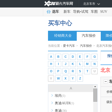
北京车市
选车
新车
导购
•
试驾
车图
SUV
买车中心
经销商大全
汽车报价
降
当前位置：
爱卡汽车
>
汽车报价
>
北京汽车报
报
A
B
C
D
E
F
G
H
I
J
K
L
M
N
北京
O
P
Q
R
S
T
U
V
W
X
Y
Z
A
价
埃尚
(1)
级
奥迪AUDI
(1)
奥迪
(36)