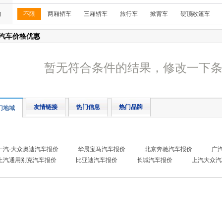
构
不限
两厢轿车
三厢轿车
旅行车
掀背车
硬顶敞篷车
汽车价格优惠
暂无符合条件的结果，修改一下
友情链接
热门信息
热门品牌
门地域
一汽-大众奥迪汽车报价
华晨宝马汽车报价
北京奔驰汽车报价
广
上汽通用别克汽车报价
比亚迪汽车报价
长城汽车报价
上汽大众汽