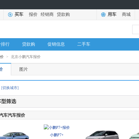
买车
报价
经销商
贷款购
用车
商城
价排行
贷款购
促销信息
二手车
报价
>
北京小鹏汽车报价
价
图片
[切换城市]
车型筛选
汽车汽车报价
小鹏P7+