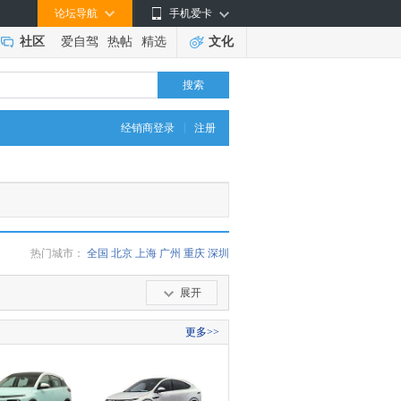
论坛导航
手机爱卡
社区
爱自驾
热帖
精选
文化
搜索
|
经销商登录
注册
热门城市：
全国
北京
上海
广州
重庆
深圳
展开
更多>>