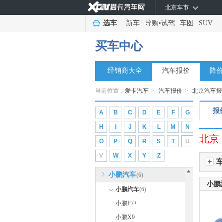
北京车市
沃尔沃
(10)
选车
新车
导购
•
试驾
车图
SUV
魏牌
(4)
蔚来
(8)
买车中心
五菱
(29)
经销商大全
未奥汽车
汽车报价
降
(1)
五十铃
(7)
当前位置：
爱卡汽车
>
汽车报价
>
北京汽车
X
报
A
B
C
D
E
F
G
雪佛兰
(11)
H
I
J
K
L
M
N
现代
(9)
北京
O
P
Q
R
S
T
U
雪铁龙
(2)
V
W
X
Y
Z
星途
(8)
小鹏汽车
(6)
小鹏
小鹏汽车
(6)
小鹏P7+
小鹏X9