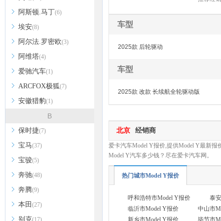
阿斯顿.马丁
(6)
车型
埃安
(8)
阿尔法.罗密欧
(3)
2025款 后轮驱动
阿维塔
(4)
车型
爱驰汽车
(1)
ARCFOX极狐
(7)
2025款 改款 长续航全轮驱动版
安徽猎豹
(1)
B
北京
经销商
保时捷
(7)
宝马
(37)
爱卡汽车Model Y报价,提供Model Y最新
Model Y汽车多少钱？尽在爱卡汽车网。
宝骏
(5)
奔驰
(48)
热门城市Model Y报价
奔腾
(9)
呼和浩特市Model Y报价
泰安
本田
(27)
临沂市Model Y报价
中山市Mo
别克
(17)
新乡市Model Y报价
毕节市Mo