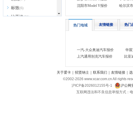
沈阳市Model Y报价
哈尔滨市M
标致
(6)
比亚迪
(31)
友情链接
热门
热门地域
北京越野
(7)
BEIJING汽车
(9)
北汽新能源
(3)
一汽-大众奥迪汽车报价
华晨
北汽瑞翔
(2)
上汽通用别克汽车报价
比亚
北汽昌河
(3)
北汽制造
(8)
关于爱卡
|
招贤纳士
|
联系我们
|
友情链接
|
选
宾利
©2002-
2026
www.xcar.com.cn All ri
(6)
沪ICP备2026012155号-1
沪公网安
博速
(1)
互联网违法和不良信息举报方式：电话：021-
C
长安汽车
(23)
长安欧尚
(6)
长安启源
(4)
长安凯程
(12)