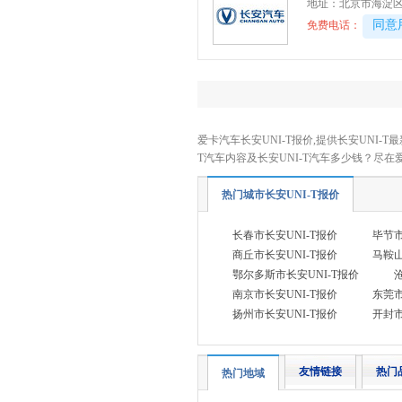
大运汽车
地址：
北京市海淀区五
(1)
40081
同意
免费电话：
E
212
(1)
F
丰田
(38)
福特
(18)
爱卡汽车长安UNI-T报价,提供长安UNI-T
T汽车内容及长安UNI-T汽车多少钱？尽在
方程豹
(3)
飞凡汽车
(3)
热门城市长安UNI-T报价
福田
(18)
长春市长安UNI-T报价
毕节市
法拉利
(11)
商丘市长安UNI-T报价
马鞍山
福迪
(3)
鄂尔多斯市长安UNI-T报价
南京市长安UNI-T报价
东莞市
福汽启腾
(5)
扬州市长安UNI-T报价
开封市
G
光束汽车
(1)
友情链接
热门
热门地域
广汽传祺
(17)