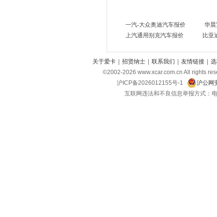
高合汽车
(1)
H
一汽-大众奥迪汽车报价
华晨
哈弗
(13)
上汽通用别克汽车报价
比亚
红旗
(18)
合创汽车
(4)
关于爱卡
|
招贤纳士
|
联系我们
|
友情链接
|
选
©2002-
2026
www.xcar.com.cn All ri
华为享界
(9)
沪ICP备2026012155号-1
沪公网安
昊铂
(4)
互联网违法和不良信息举报方式：电话：021-
海马
(2)
恒润汽车
(1)
华晨新日
(1)
黄海
(7)
I
INEOS英力士
(1)
iCar
(3)
J