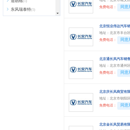
地址：
北京市顺义区
道朗格
(1)
40081
同意
免费电话：
东风瑞泰特
(1)
大众
(41)
北京恒业伟达汽车
DS
(5)
地址：
北京市丰台
东风
(11)
40081
同意
免费电话：
东风风行
(13)
东风风神
(9)
北京通长风汽车销
东风奕派
(1)
地址：
北京市通州区
东风纳米
(3)
40081
同意
免费电话：
东风风度
(1)
东风风光
(9)
北京庆长风商贸有
东风小康
(13)
地址：
北京市朝阳区
东风富康
40081
同意
(3)
免费电话：
电动屋
(1)
东风瑞泰特
(2)
北京金长风贸易有