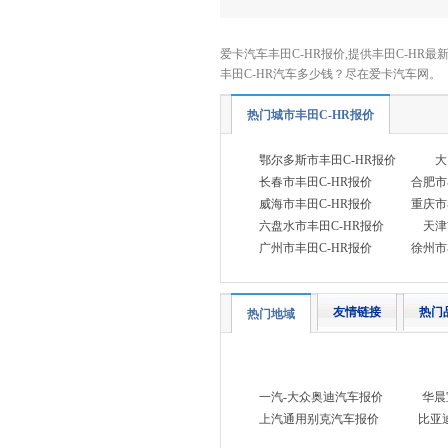
昊铂
(4)
海马
(2)
爱卡汽车丰田C-HR报价,提供丰田C-HR最
丰田C-HR汽车多少钱？尽在爱卡汽车网。
恒润汽车
(1)
华晨新日
(1)
热门城市丰田C-HR报价
黄海
(7)
鄂尔多斯市丰田C-HR报价
大
I
长春市丰田C-HR报价
合肥市
INEOS英力士
(1)
威海市丰田C-HR报价
重庆市
六盘水市丰田C-HR报价
天津
iCar
(3)
广州市丰田C-HR报价
徐州市
J
吉利
(15)
友情链接
热门
热门地域
吉利几何
(5)
吉利银河
(9)
极氪
(4)
一汽-大众奥迪汽车报价
华晨
极越
(1)
上汽通用别克汽车报价
比亚
Jeep
(5)