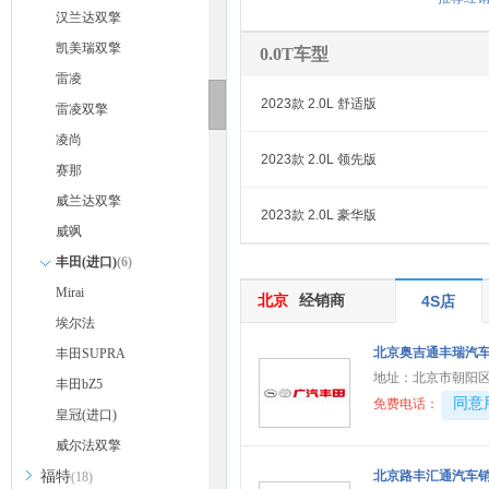
汉兰达双擎
凯美瑞双擎
0.0T车型
雷凌
2023款 2.0L 舒适版
雷凌双擎
凌尚
2023款 2.0L 领先版
赛那
威兰达双擎
2023款 2.0L 豪华版
威飒
丰田(进口)
(6)
Mirai
北京
经销商
4S店
埃尔法
北京奥吉通丰瑞汽
丰田SUPRA
地址：
北京市朝阳
丰田bZ5
40081
同意
免费电话：
皇冠(进口)
威尔法双擎
福特
北京路丰汇通汽车
(18)