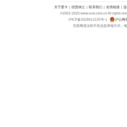
捷尼赛思
(6)
关于爱卡
|
招贤纳士
|
联系我们
|
友情链接
|
选
©2002-
2026
www.xcar.com.cn All ri
捷达
(4)
沪ICP备2026012155号-1
沪公网安
捷豹
(5)
互联网违法和不良信息举报方式：电话：021-
捷途
(20)
江淮汽车
(4)
江淮钇为
(3)
江汽集团
(7)
金杯
(20)
江铃
(9)
江铃集团轻汽
(1)
江铃集团新能源
(2)
金龙
(3)
极石
(1)
江南汽车
(1)
九龙
(3)