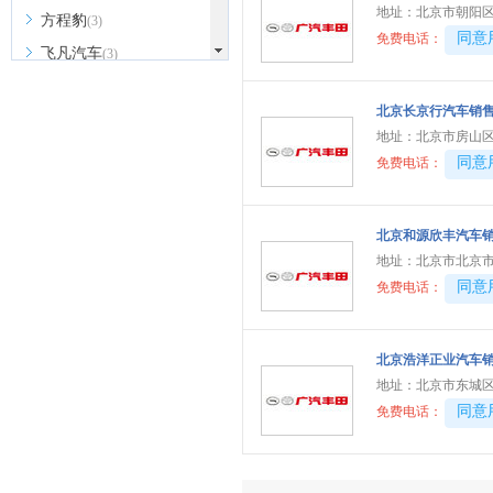
地址：
北京市朝阳区
方程豹
(3)
40081
同意
免费电话：
飞凡汽车
(3)
福田
(18)
北京长京行汽车销
法拉利
(11)
地址：
北京市房山
福迪
(3)
40081
同意
免费电话：
福汽启腾
(5)
G
北京和源欣丰汽车
光束汽车
(1)
地址：
北京市北京市
广汽传祺
(17)
40081
同意
免费电话：
高合汽车
(1)
H
北京浩洋正业汽车
哈弗
(13)
地址：
北京市东城区
40081
同意
免费电话：
红旗
(18)
合创汽车
(4)
华为享界
(9)