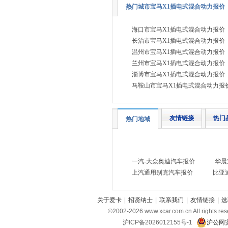
热门城市宝马X1插电式混合动力报价
奔驰
(48)
奔腾
(9)
海口市宝马X1插电式混合动力报价
本田
(27)
长治市宝马X1插电式混合动力报价
温州市宝马X1插电式混合动力报价
别克
(17)
兰州市宝马X1插电式混合动力报价
标致
(6)
淄博市宝马X1插电式混合动力报价
比亚迪
马鞍山市宝马X1插电式混合动力报
(31)
北京越野
(7)
BEIJING汽车
(9)
友情链接
热门
热门地域
北汽新能源
(3)
北汽瑞翔
(2)
一汽-大众奥迪汽车报价
华晨
北汽昌河
(3)
上汽通用别克汽车报价
比亚
北汽制造
(8)
宾利
(6)
关于爱卡
|
招贤纳士
|
联系我们
|
友情链接
|
选
博速
(1)
©2002-
2026
www.xcar.com.cn All ri
沪ICP备2026012155号-1
沪公网安
C