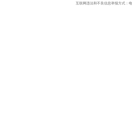
互联网违法和不良信息举报方式：电话：021-
长安汽车
(23)
长安欧尚
(6)
长安启源
(4)
长安凯程
(12)
长安跨越
(4)
长城（皮卡）
(7)
成功汽车
(1)
D
道朗格
(1)
东风瑞泰特
(1)
大众
(41)
DS
(5)
东风
(11)
东风风行
(13)
东风风神
(9)