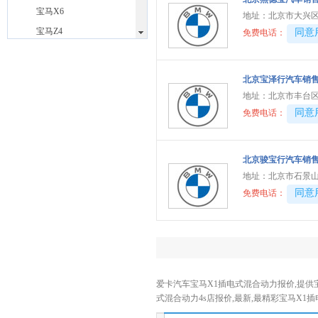
宝马X6
地址：
北京市大兴区
宝马Z4
40081
同意
免费电话：
宝马i3(进口)
宝马i5(进口)
北京宝泽行汽车销
宝马i7
地址：
北京市丰台区
宝马iX
40081
同意
免费电话：
宝马M
(8)
宝马M4
北京骏宝行汽车销
宝马M4敞篷
地址：
北京市石景山
宝马M5
40081
同意
免费电话：
宝马X3 M
宝马X4 M
宝马X5 M
宝马X6 M
爱卡汽车宝马X1插电式混合动力报价,提供
宝马XM
式混合动力4s店报价,最新,最精彩宝马X
宝骏
(5)