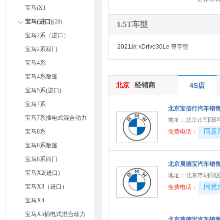
宝马iX1
宝马(进口)
(20)
1.5T车型
宝马2系（进口）
2021款 xDrive30Le 尊享型
宝马2系双门
宝马4系
宝马4系敞篷
北京
经销商
4S店
宝马5系(进口)
宝马7系
北京宝信行汽车销
宝马7系插电式混合动力
地址：
北京市朝阳区
40081
同意
宝马8系
免费电话：
宝马8系敞篷
宝马8系四门
北京晨德宝汽车销
宝马X2(进口)
地址：
北京市朝阳区
宝马X3（进口）
40081
同意
免费电话：
宝马X4
宝马X5插电式混合动力
北京燕德宝汽车销