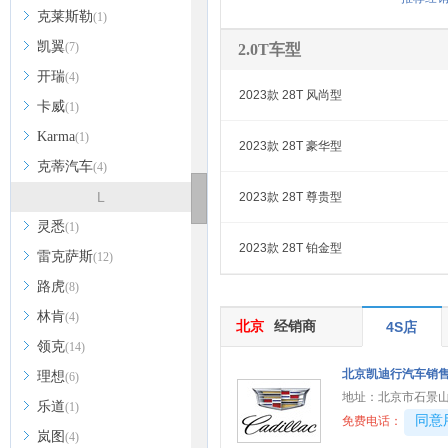
克莱斯勒
(1)
凯翼
(7)
2.0T车型
开瑞
(4)
2023款 28T 风尚型
卡威
(1)
Karma
(1)
2023款 28T 豪华型
克蒂汽车
(4)
L
2023款 28T 尊贵型
灵悉
(1)
2023款 28T 铂金型
雷克萨斯
(12)
路虎
(8)
林肯
(4)
北京
经销商
4S店
领克
(14)
北京凯迪行汽车销
理想
(6)
地址：
北京市石景山
乐道
(1)
40081
同意
免费电话：
岚图
(4)