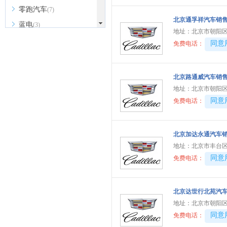
零跑汽车
(7)
北京通孚祥汽车销
蓝电
(3)
地址：
北京市朝阳区
陆风
(1)
40081
同意
免费电话：
劳斯莱斯
(5)
兰博基尼
(3)
北京路通威汽车销
莲花跑车
(4)
地址：
北京市朝阳
理念
40081
同意
(1)
免费电话：
LUMMA
(1)
陆地方舟
(1)
北京加达永通汽车
雷丁
地址：
北京市丰台
(1)
40081
同意
免费电话：
凌宝汽车
(1)
M
马自达
北京达世行北苑汽
(3)
地址：
北京市朝阳区
名爵
(9)
40081
同意
免费电话：
MINI
(8)