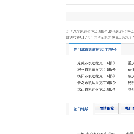
玛莎拉蒂
(8)
迈凯伦
(2)
猛士
(2)
爱卡汽车凯迪拉克CT6报价,提供凯迪拉克CT
迈莎锐
(2)
凯迪拉克CT6汽车内容及凯迪拉克CT6汽
N
热门城市凯迪拉克CT6报价
哪吒汽车
(3)
O
东莞市凯迪拉克CT6报价
重
欧拉
(5)
郴州市凯迪拉克CT6报价
宿
衡阳市凯迪拉克CT6报价
肇
P
青岛市凯迪拉克CT6报价
昆
Polestar极星
(4)
凉山市凯迪拉克CT6报价
滁
Q
奇瑞风云
(1)
友情链接
热门
热门地域
起亚
(12)
奇瑞
(34)
奇瑞新能源
(6)