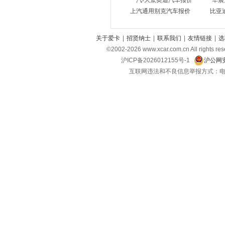
一汽-大众奥迪汽车报价
华晨
启辰
上汽通用别克汽车报价
比亚
(10)
前途汽车
(2)
关于爱卡
|
招贤纳士
|
联系我们
|
友情链接
|
选
R
©2002-
2026
www.xcar.com.cn All ri
日产
(14)
沪ICP备2026012155号-1
沪公网安
荣威
互联网违法和不良信息举报方式：电话：021-
(18)
睿蓝汽车
(8)
瑞驰汽车
(3)
瑞风汽车
(7)
S
斯柯达
(6)
三菱
(3)
斯巴鲁
(4)
深蓝
(8)
上汽大通MAXUS
(19)
smart
(3)