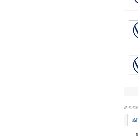
东风富康
(3)
电动屋
(1)
东风瑞泰特
(2)
大运汽车
(1)
E
212
(1)
F
丰田
(38)
福特
(18)
方程豹
(3)
飞凡汽车
(3)
福田
(18)
爱卡汽车
法拉利
(11)
热
福迪
(3)
福汽启腾
(5)