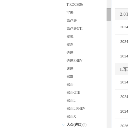
T-ROC探歌
宝来
2.
高尔夫
202
高尔夫GTI
揽境
202
揽巡
迈腾
202
迈腾PHEV
速腾
L
探影
202
探岳
探岳GTE
202
探岳L
探岳L PHEV
202
探岳X
大众(进口)
(4)
202