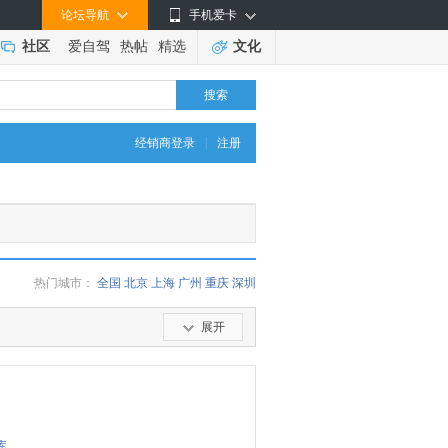
论坛导航
手机爱卡
社区
爱自驾
热帖
精选
文化
搜索
|
经销商登录
注册
热门城市：
全国
北京
上海
广州
重庆
深圳
展开
库