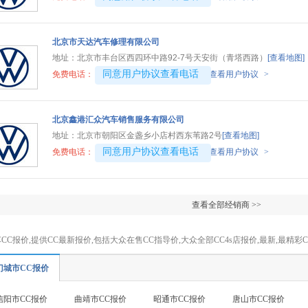
北京市天达汽车修理有限公司
地址：
北京市丰台区西四环中路92-7号天安街（青塔西路）
[查看地图]
4008192707-8905
同意用户协议查看电话
免费电话：
查看用户协议
>
北京鑫港汇众汽车销售服务有限公司
地址：
北京市朝阳区金盏乡小店村西东苇路2号
[查看地图]
4008194313-2096
同意用户协议查看电话
免费电话：
查看用户协议
>
查看全部经销商 >>
CC报价,提供CC最新报价,包括大众在售CC指导价,大众全部CC4s店报价,最新,最精
门城市CC报价
信阳市CC报价
曲靖市CC报价
昭通市CC报价
唐山市CC报价