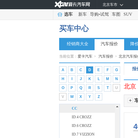
北京车市
帕萨特PHEV
桑塔纳
选车
新车
导购
•
试驾
车图
SUV
途安
买车中心
途昂
途昂X
经销商大全
汽车报价
降
途观L
当前位置：
爱卡汽车
>
汽车报价
>
北京汽车报
途观L PHEV
途观X
报
A
B
C
D
E
F
G
途岳
H
I
J
K
L
M
N
途铠
北京
O
P
Q
R
S
T
U
威然
V
W
X
Y
Z
一汽-大众
(19)
CC
ID.4 CROZZ
4
ID.6 CROZZ
ID.7 VIZZION