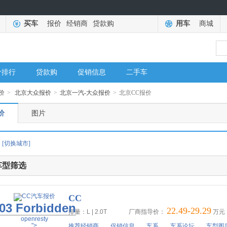
买车
报价
经销商
贷款购
用车
商城
价排行
贷款购
促销信息
二手车
价
>
北京大众报价
>
北京一汽-大众报价
>
北京CC报价
价
图片
[切换城市]
车型筛选
CC
03 Forbidden
22.49-29.29
排量：L | 2.0T
厂商指导价：
万元
openresty
">
推荐经销商
促销信息
车系
车系论坛
车型图