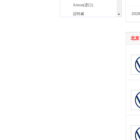
Arteon(进口)
迈特威
202
途锐
蔚揽
北京
大众汽车安徽
(1)
ID.UNYX 与众
DS
(5)
东风
(11)
东风风行
(13)
东风风神
(9)
东风奕派
(1)
东风纳米
(3)
东风风度
(1)
东风风光
(9)
东风小康
(13)