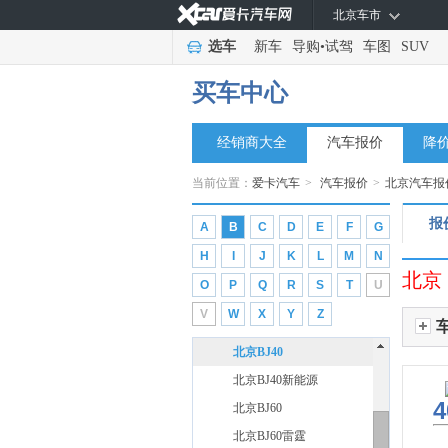
北京车市
宝马
(37)
选车
新车
导购
•
试驾
车图
SUV
宝骏
(5)
奔驰
买车中心
(48)
奔腾
(9)
经销商大全
汽车报价
降
本田
(27)
别克
(17)
当前位置：
爱卡汽车
>
汽车报价
>
北京汽车报
标致
(6)
报
A
B
C
D
E
F
G
比亚迪
(31)
H
I
J
K
L
M
N
北京越野
(7)
北京
O
P
Q
R
S
T
U
北京越野
(7)
V
W
X
Y
Z
北京BJ30
北京BJ40
北京BJ40新能源
4
北京BJ60
北京BJ60雷霆