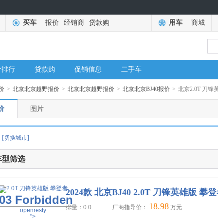
买车
报价
经销商
贷款购
用车
商城
价排行
贷款购
促销信息
二手车
价
>
北京北京越野报价
>
北京北京越野报价
>
北京北京BJ40报价
>
北京2.0T 刀
价
图片
[切换城市]
车型筛选
2024款 北京BJ40 2.0T 刀锋英雄版 攀
03 Forbidden
18.98
排量：0.0
厂商指导价：
万元
openresty
">