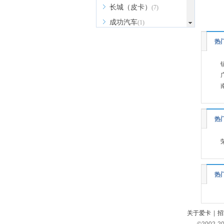
长城（皮卡）
(7)
成功汽车
(1)
D
热
道朗格
(1)
东风瑞泰特
(1)
大众
(41)
DS
(5)
东风
(11)
热
东风风行
(13)
东风风神
(9)
东风奕派
(1)
东风纳米
(3)
热
东风风度
(1)
东风风光
(9)
关于爱卡
|
招
东风小康
(13)