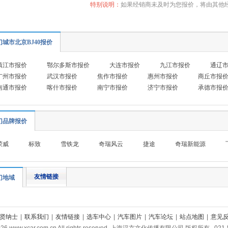
特别说明：
如果经销商未及时为您报价，将由其他
门城市北京BJ40报价
镇江市报价
鄂尔多斯市报价
大连市报价
九江市报价
通辽
广州市报价
武汉市报价
焦作市报价
惠州市报价
商丘市报
南通市报价
喀什市报价
南宁市报价
济宁市报价
承德市报
门品牌报价
荣威
标致
雪铁龙
奇瑞风云
捷途
奇瑞新能源
友情链接
门地域
贤纳士
|
联系我们
|
友情链接
|
选车中心
|
汽车图片
|
汽车论坛
|
站点地图
|
意见