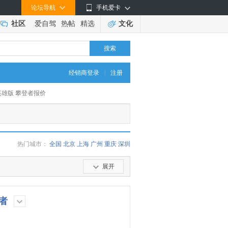
论坛导航
手机爱卡
社区
爱自驾
热帖
精选
文化
搜索
|
经销商登录
注册
锋英雄版 攀登者报价
热门城市：
全国
北京
上海
广州
重庆
深圳
展开
登者