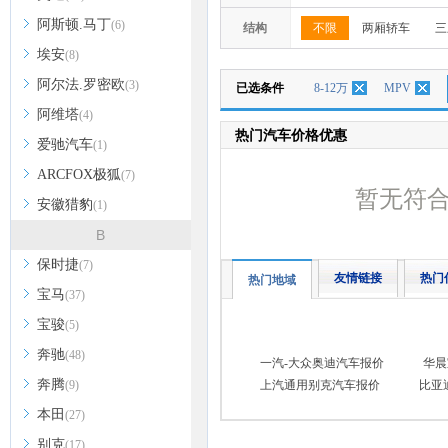
阿斯顿.马丁
(6)
结构
不限
两厢轿车
三
埃安
(8)
阿尔法.罗密欧
(3)
已选条件
8-12万
MPV
阿维塔
(4)
热门汽车价格优惠
爱驰汽车
(1)
ARCFOX极狐
(7)
暂无符
安徽猎豹
(1)
B
保时捷
(7)
友情链接
热门
热门地域
宝马
(37)
宝骏
(5)
奔驰
(48)
一汽-大众奥迪汽车报价
华晨
奔腾
(9)
上汽通用别克汽车报价
比亚
本田
(27)
别克
(17)