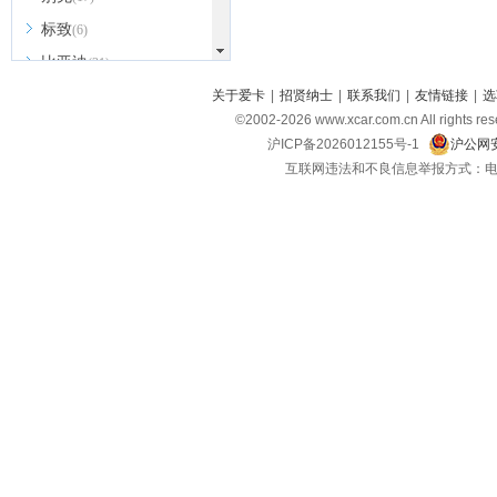
标致
(6)
比亚迪
(31)
北京越野
关于爱卡
|
招贤纳士
|
联系我们
|
友情链接
|
选
(7)
©2002-
2026
www.xcar.com.cn All ri
BEIJING汽车
(9)
沪ICP备2026012155号-1
沪公网安
北汽新能源
(3)
互联网违法和不良信息举报方式：电话：021-
北汽瑞翔
(2)
北汽昌河
(3)
北汽制造
(8)
宾利
(6)
博速
(1)
C
长安汽车
(23)
长安欧尚
(6)
长安启源
(4)
长安凯程
(12)