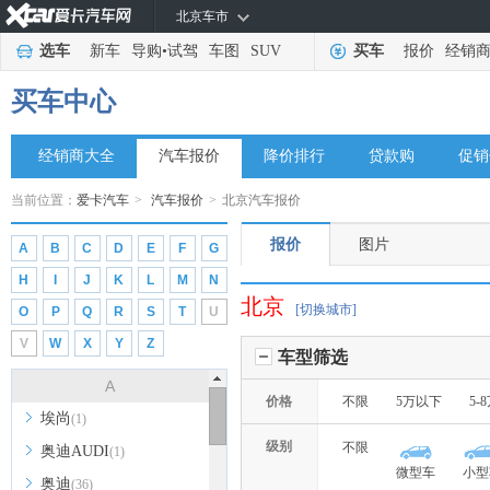
北京车市
选车
新车
导购
•
试驾
车图
SUV
买车
报价
经销
买车中心
经销商大全
汽车报价
降价排行
贷款购
促销
当前位置：
爱卡汽车
>
汽车报价
>
北京汽车报价
报价
图片
A
B
C
D
E
F
G
H
I
J
K
L
M
N
北京
[切换城市]
O
P
Q
R
S
T
U
V
W
X
Y
Z
车型筛选
A
价格
不限
5万以下
5-
埃尚
(1)
级别
不限
奥迪AUDI
(1)
微型车
小型
奥迪
(36)