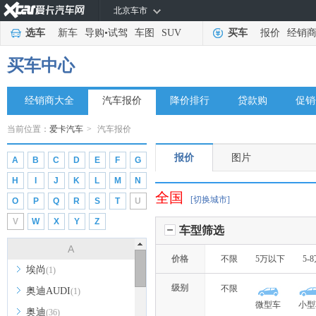
北京车市
选车
新车
导购
•
试驾
车图
SUV
买车
报价
经销
买车中心
经销商大全
汽车报价
降价排行
贷款购
促销
当前位置：
爱卡汽车
>
汽车报价
报价
图片
A
B
C
D
E
F
G
H
I
J
K
L
M
N
全国
[切换城市]
O
P
Q
R
S
T
U
V
W
X
Y
Z
车型筛选
A
价格
不限
5万以下
5-
埃尚
(1)
级别
不限
奥迪AUDI
(1)
微型车
小型
奥迪
(36)