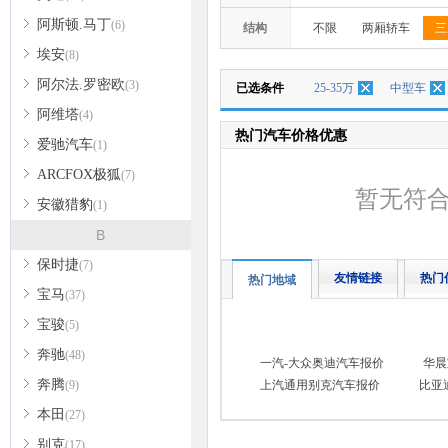
阿斯顿.马丁
(6)
结构
不限
两厢轿车
三
埃安
(8)
阿尔法.罗密欧
(3)
已选条件
25-35万
中型车
阿维塔
(4)
热门汽车价格优惠
爱驰汽车
(1)
ARCFOX极狐
(7)
暂无符
安徽猎豹
(1)
B
保时捷
(7)
友情链接
热门
热门地域
宝马
(37)
宝骏
(5)
奔驰
(48)
一汽-大众奥迪汽车报价
华晨
奔腾
(9)
上汽通用别克汽车报价
比亚
本田
(27)
别克
(17)