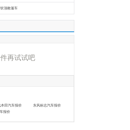
软顶敞篷车
条件再试试吧
汽本田汽车报价
东风标志汽车报价
车报价