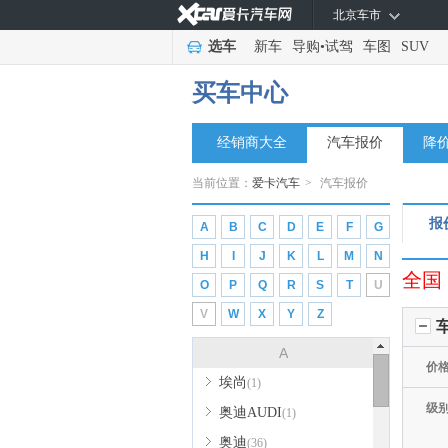
北京车市
选车
新车
导购
•
试驾
车图
SUV
买车中心
经销商大全
汽车报价
降
当前位置：
爱卡汽车
>
汽车报价
报
A
B
C
D
E
F
G
H
I
J
K
L
M
N
全国
O
P
Q
R
S
T
U
V
W
X
Y
Z
A
价
埃尚
(1)
级
奥迪AUDI
(1)
奥迪
(36)