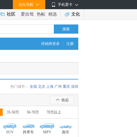
论坛导航
手机爱卡
社区
爱自驾
热帖
精选
文化
搜索
|
经销商登录
注册
热门城市：
全国
北京
上海
广州
重庆
深圳
收起
35-50万
50-70万
70万以上
SUV
跨界车
MPV
跑车