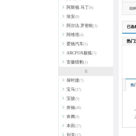
阿斯顿.马丁
(6)
结
埃安
(8)
阿尔法.罗密欧
(3)
已选
阿维塔
(4)
热门
爱驰汽车
(1)
ARCFOX极狐
(7)
安徽猎豹
(1)
B
保时捷
(7)
热
宝马
(37)
宝骏
(5)
奔驰
(48)
奔腾
(9)
本田
(27)
别克
(17)