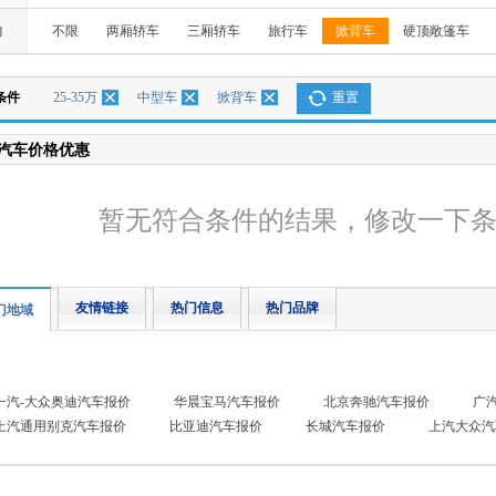
构
不限
两厢轿车
三厢轿车
旅行车
掀背车
硬顶敞篷车
条件
25-35万
中型车
掀背车
重置
汽车价格优惠
暂无符合条件的结果，修改一下
友情链接
热门信息
热门品牌
门地域
一汽-大众奥迪汽车报价
华晨宝马汽车报价
北京奔驰汽车报价
广
上汽通用别克汽车报价
比亚迪汽车报价
长城汽车报价
上汽大众汽