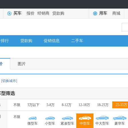
买车
报价
经销商
贷款购
用车
商城
价排行
贷款购
促销信息
二手车
价
图片
[切换城市]
车型筛选
格
不限
5万以下
5-8万
8-12万
12-18万
18-25万
25-35万
别
不限
微型车
小型车
紧凑型车
中型车
中大型车
豪华车