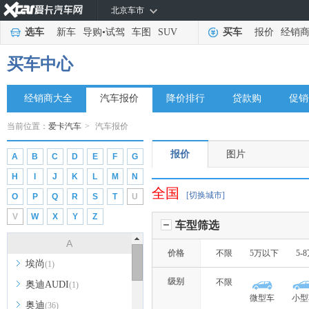
北京车市
选车
新车
导购
•
试驾
车图
SUV
买车
报价
经销
买车中心
经销商大全
汽车报价
降价排行
贷款购
促销
当前位置：
爱卡汽车
>
汽车报价
报价
图片
A
B
C
D
E
F
G
H
I
J
K
L
M
N
全国
[切换城市]
O
P
Q
R
S
T
U
V
W
X
Y
Z
车型筛选
A
价格
不限
5万以下
5-
埃尚
(1)
级别
不限
奥迪AUDI
(1)
微型车
小型
奥迪
(36)