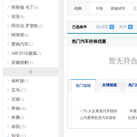
阿斯顿.马丁
(6)
结构
不限
两厢轿车
三
埃安
(8)
阿尔法.罗密欧
(3)
已选条件
25-35万
SUV
阿维塔
(4)
热门汽车价格优惠
爱驰汽车
(1)
ARCFOX极狐
(7)
暂无符
安徽猎豹
(1)
B
保时捷
(7)
友情链接
热门
热门地域
宝马
(37)
宝骏
(5)
奔驰
(48)
一汽-大众奥迪汽车报价
华晨
奔腾
(9)
上汽通用别克汽车报价
比亚
本田
(27)
别克
(17)