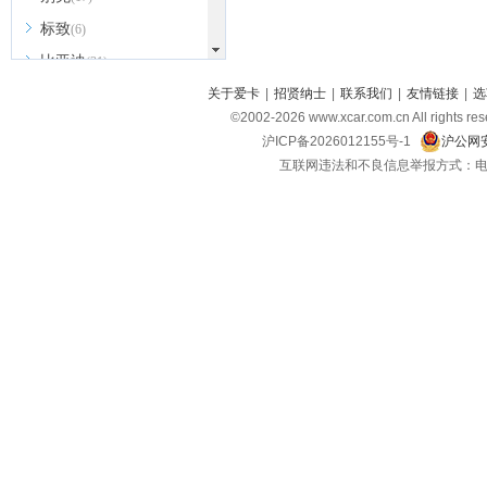
标致
(6)
比亚迪
(31)
北京越野
关于爱卡
|
招贤纳士
|
联系我们
|
友情链接
|
选
(7)
©2002-
2026
www.xcar.com.cn All ri
BEIJING汽车
(9)
沪ICP备2026012155号-1
沪公网安
北汽新能源
(3)
互联网违法和不良信息举报方式：电话：021-
北汽瑞翔
(2)
北汽昌河
(3)
北汽制造
(8)
宾利
(6)
博速
(1)
C
长安汽车
(23)
长安欧尚
(6)
长安启源
(4)
长安凯程
(12)