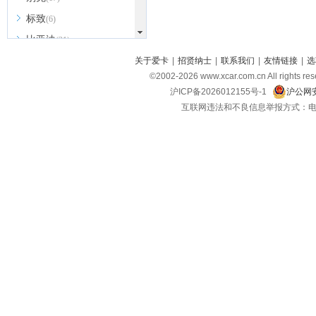
标致
(6)
比亚迪
(31)
北京越野
关于爱卡
|
招贤纳士
|
联系我们
|
友情链接
|
选
(7)
©2002-
2026
www.xcar.com.cn All ri
BEIJING汽车
(9)
沪ICP备2026012155号-1
沪公网安
北汽新能源
(3)
互联网违法和不良信息举报方式：电话：021-
北汽瑞翔
(2)
北汽昌河
(3)
北汽制造
(8)
宾利
(6)
博速
(1)
C
长安汽车
(23)
长安欧尚
(6)
长安启源
(4)
长安凯程
(12)