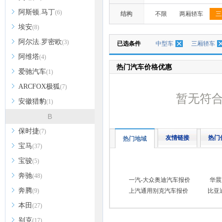
阿斯顿.马丁
(6)
结构
不限
两厢轿车
三
埃安
(8)
阿尔法.罗密欧
(3)
已选条件
中型车
三厢轿车
阿维塔
(4)
热门汽车价格优惠
爱驰汽车
(1)
ARCFOX极狐
(7)
暂无符
安徽猎豹
(1)
B
保时捷
(7)
友情链接
热门
热门地域
宝马
(37)
宝骏
(5)
奔驰
(48)
一汽-大众奥迪汽车报价
华晨
奔腾
(9)
上汽通用别克汽车报价
比亚
本田
(27)
别克
(17)