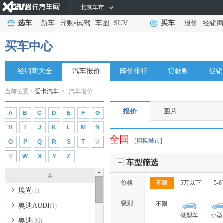
北京车市
选车
新车
导购
•
试驾
车图
SUV
买车
报价
经销
买车中心
经销商大全
汽车报价
降价排行
贷款购
促销
当前位置：
爱卡汽车
>
汽车报价
报价
图片
A
B
C
D
E
F
G
H
I
J
K
L
M
N
全国
[切换城市]
O
P
Q
R
S
T
U
V
W
X
Y
Z
车型筛选
A
价格
不限
5万以下
5-
埃尚
(1)
级别
不限
奥迪AUDI
(1)
微型车
小型
奥迪
(36)