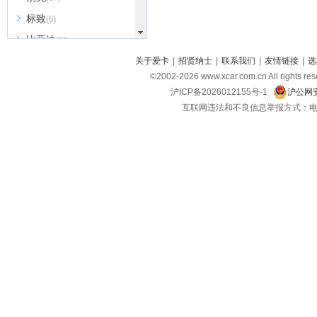
标致
(6)
比亚迪
(31)
北京越野
关于爱卡
|
招贤纳士
|
联系我们
|
友情链接
|
选
(7)
©2002-
2026
www.xcar.com.cn All ri
BEIJING汽车
(9)
沪ICP备2026012155号-1
沪公网安
北汽新能源
(3)
互联网违法和不良信息举报方式：电话：021-
北汽瑞翔
(2)
北汽昌河
(3)
北汽制造
(8)
宾利
(6)
博速
(1)
C
长安汽车
(23)
长安欧尚
(6)
长安启源
(4)
长安凯程
(12)