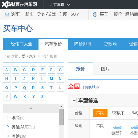
北京车市
选车
新车
导购
•
试驾
车图
SUV
买车
报价
经销
买车中心
经销商大全
汽车报价
降价排行
贷款购
促销
当前位置：
爱卡汽车
>
汽车报价
报价
图片
A
B
C
D
E
F
G
H
I
J
K
L
M
N
全国
[切换城市]
O
P
Q
R
S
T
U
V
W
X
Y
Z
车型筛选
A
价格
不限
5万以下
5-
埃尚
(1)
级别
不限
奥迪AUDI
(1)
微型车
小型
奥迪
(36)