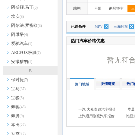
阿斯顿.马丁
(6)
结构
不限
两厢轿车
三
埃安
(8)
阿尔法.罗密欧
(3)
已选条件
MPV
三厢轿车
阿维塔
(4)
热门汽车价格优惠
爱驰汽车
(1)
ARCFOX极狐
(7)
暂无符
安徽猎豹
(1)
B
保时捷
(7)
友情链接
热门
热门地域
宝马
(37)
宝骏
(5)
奔驰
(48)
一汽-大众奥迪汽车报价
华晨
奔腾
(9)
上汽通用别克汽车报价
比亚
本田
(27)
别克
(17)