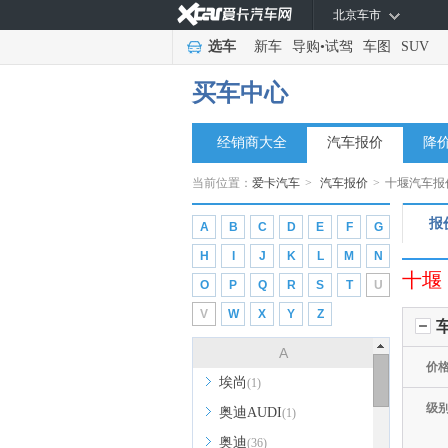
北京车市
选车
新车
导购
•
试驾
车图
SUV
买车中心
经销商大全
汽车报价
降
当前位置：
爱卡汽车
>
汽车报价
>
十堰汽车报
报
A
B
C
D
E
F
G
H
I
J
K
L
M
N
十堰
O
P
Q
R
S
T
U
V
W
X
Y
Z
A
价
埃尚
(1)
级
奥迪AUDI
(1)
奥迪
(36)