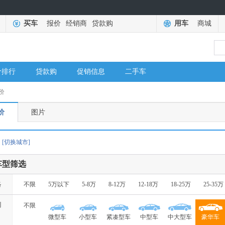
买车
报价
经销商
贷款购
用车
商城
价排行
贷款购
促销信息
二手车
价
价
图片
[切换城市]
车型筛选
格
不限
5万以下
5-8万
8-12万
12-18万
18-25万
25-35万
别
不限
微型车
小型车
紧凑型车
中型车
中大型车
豪华车