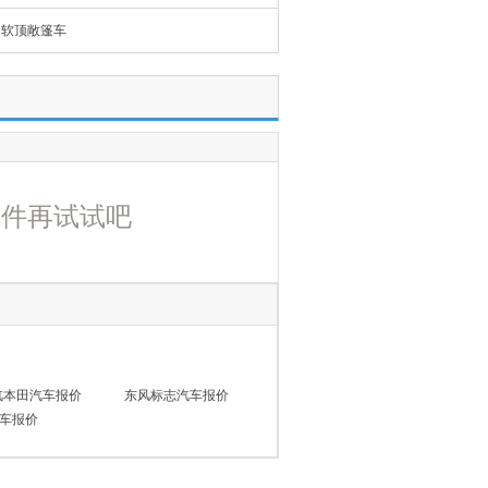
软顶敞篷车
条件再试试吧
汽本田汽车报价
东风标志汽车报价
车报价