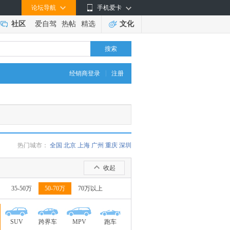
论坛导航
手机爱卡
社区
爱自驾
热帖
精选
文化
搜索
|
经销商登录
注册
热门城市：
全国
北京
上海
广州
重庆
深圳
收起
35-50万
50-70万
70万以上
SUV
跨界车
MPV
跑车