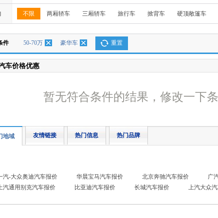
构
不限
两厢轿车
三厢轿车
旅行车
掀背车
硬顶敞篷车
条件
50-70万
豪华车
重置
汽车价格优惠
暂无符合条件的结果，修改一下
友情链接
热门信息
热门品牌
门地域
一汽-大众奥迪汽车报价
华晨宝马汽车报价
北京奔驰汽车报价
广
上汽通用别克汽车报价
比亚迪汽车报价
长城汽车报价
上汽大众汽