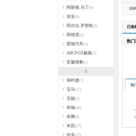
阿斯顿.马丁
(6)
结
埃安
(8)
阿尔法.罗密欧
(3)
已选
阿维塔
(4)
热门
爱驰汽车
(1)
ARCFOX极狐
(7)
安徽猎豹
(1)
B
保时捷
(7)
热
宝马
(37)
宝骏
(5)
奔驰
(48)
奔腾
(9)
本田
(27)
别克
(17)