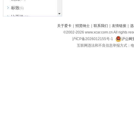
标致
(6)
比亚迪
(31)
北京越野
关于爱卡
|
招贤纳士
|
联系我们
|
友情链接
|
选
(7)
©2002-
2026
www.xcar.com.cn All ri
BEIJING汽车
(9)
沪ICP备2026012155号-1
沪公网安
北汽新能源
(3)
互联网违法和不良信息举报方式：电话：021-
北汽瑞翔
(2)
北汽昌河
(3)
北汽制造
(8)
宾利
(6)
博速
(1)
C
长安汽车
(23)
长安欧尚
(6)
长安启源
(4)
长安凯程
(12)