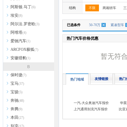
阿斯顿.马丁
(6)
结构
不限
两厢轿车
三
埃安
(8)
阿尔法.罗密欧
(3)
已选条件
50-70万
紧凑型车
阿维塔
(4)
热门汽车价格优惠
爱驰汽车
(1)
ARCFOX极狐
(7)
暂无符
安徽猎豹
(1)
B
保时捷
(7)
友情链接
热门
热门地域
宝马
(37)
宝骏
(5)
奔驰
(48)
一汽-大众奥迪汽车报价
华晨
奔腾
(9)
上汽通用别克汽车报价
比亚
本田
(27)
别克
(17)