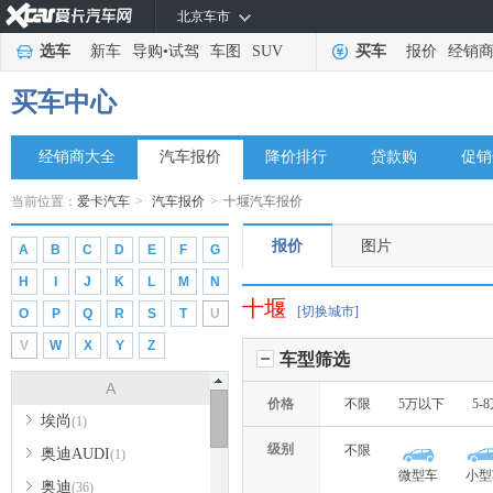
北京车市
选车
新车
导购
•
试驾
车图
SUV
买车
报价
经销
买车中心
经销商大全
汽车报价
降价排行
贷款购
促销
当前位置：
爱卡汽车
>
汽车报价
>
十堰汽车报价
报价
图片
A
B
C
D
E
F
G
H
I
J
K
L
M
N
十堰
[切换城市]
O
P
Q
R
S
T
U
V
W
X
Y
Z
车型筛选
A
价格
不限
5万以下
5-
埃尚
(1)
级别
不限
奥迪AUDI
(1)
微型车
小型
奥迪
(36)