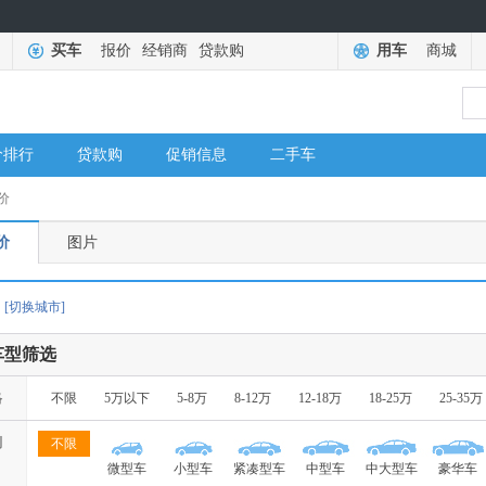
买车
报价
经销商
贷款购
用车
商城
价排行
贷款购
促销信息
二手车
价
价
图片
[切换城市]
车型筛选
格
不限
5万以下
5-8万
8-12万
12-18万
18-25万
25-35万
别
不限
微型车
小型车
紧凑型车
中型车
中大型车
豪华车