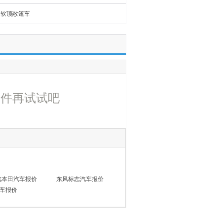
软顶敞篷车
条件再试试吧
汽本田汽车报价
东风标志汽车报价
车报价