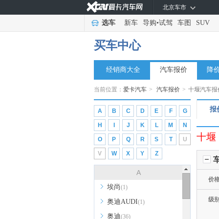
北京车市
选车
新车
导购
•
试驾
车图
SUV
买车中心
经销商大全
汽车报价
降
当前位置：
爱卡汽车
>
汽车报价
>
十堰汽车报
报
A
B
C
D
E
F
G
H
I
J
K
L
M
N
十堰
O
P
Q
R
S
T
U
V
W
X
Y
Z
A
价
埃尚
(1)
级
奥迪AUDI
(1)
奥迪
(36)