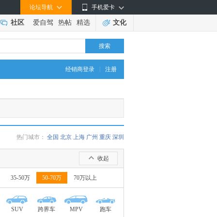
论坛导航
手机爱卡
社区
爱自驾
热帖
精选
文化
搜索
|
经销商登录
注册
热门城市：
全国
北京
上海
广州
重庆
深圳
收起
35-50万
50-70万
70万以上
SUV
跨界车
MPV
跑车