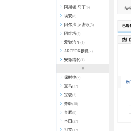
阿斯顿.马丁
(6)
结
埃安
(8)
阿尔法.罗密欧
(3)
已选
阿维塔
(4)
热门
爱驰汽车
(1)
ARCFOX极狐
(7)
安徽猎豹
(1)
B
保时捷
(7)
热
宝马
(37)
宝骏
(5)
奔驰
(48)
奔腾
(9)
本田
(27)
别克
(17)