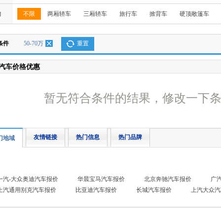
构
不限
两厢轿车
三厢轿车
旅行车
掀背车
硬顶敞篷车
条件
50-70万
重置
汽车价格优惠
暂无符合条件的结果，修改一下
友情链接
热门信息
热门品牌
门地域
一汽-大众奥迪汽车报价
华晨宝马汽车报价
北京奔驰汽车报价
广
上汽通用别克汽车报价
比亚迪汽车报价
长城汽车报价
上汽大众汽