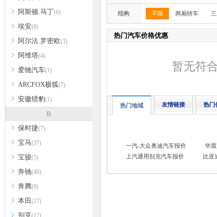
阿斯顿.马丁
(6)
结构
不限
两厢轿车
三
埃安
(8)
热门汽车价格优惠
阿尔法.罗密欧
(3)
阿维塔
(4)
暂无符
爱驰汽车
(1)
ARCFOX极狐
(7)
安徽猎豹
(1)
友情链接
热门
热门地域
B
保时捷
(7)
宝马
(37)
一汽-大众奥迪汽车报价
华晨
上汽通用别克汽车报价
比亚
宝骏
(5)
奔驰
(48)
奔腾
(9)
本田
(27)
别克
(17)