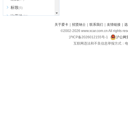
标致
(6)
比亚迪
(31)
北京越野
关于爱卡
|
招贤纳士
|
联系我们
|
友情链接
|
选
(7)
©2002-
2026
www.xcar.com.cn All ri
BEIJING汽车
(9)
沪ICP备2026012155号-1
沪公网安
北汽新能源
(3)
互联网违法和不良信息举报方式：电话：021-
北汽瑞翔
(2)
北汽昌河
(3)
北汽制造
(8)
宾利
(6)
博速
(1)
C
长安汽车
(23)
长安欧尚
(6)
长安启源
(4)
长安凯程
(12)