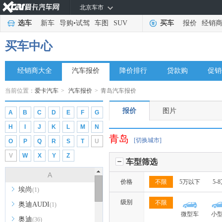
北京车市
选车
新车
导购
•
试驾
车图
SUV
买车
报价
经销
买车中心
经销商大全
汽车报价
降价排行
贷款购
促销
当前位置：
爱卡汽车
>
汽车报价
>
青岛汽车报价
报价
图片
A
B
C
D
E
F
G
H
I
J
K
L
M
N
青岛
[切换城市]
O
P
Q
R
S
T
U
V
W
X
Y
Z
车型筛选
A
价格
不限
5万以下
5-
埃尚
(1)
级别
不限
奥迪AUDI
(1)
微型车
小
奥迪
(36)