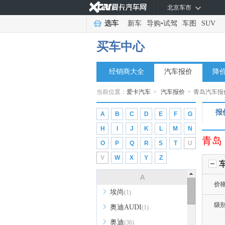
北京车市
选车
新车
导购
•
试驾
车图
SUV
买车中心
经销商大全
汽车报价
降
当前位置：
爱卡汽车
>
汽车报价
>
青岛汽车报
报
A
B
C
D
E
F
G
H
I
J
K
L
M
N
青岛
O
P
Q
R
S
T
U
V
W
X
Y
Z
A
价
埃尚
(1)
级
奥迪AUDI
(1)
奥迪
(36)