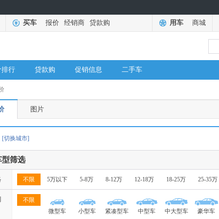
买车
报价
经销商
贷款购
用车
商城
价排行
贷款购
促销信息
二手车
价
价
图片
[切换城市]
车型筛选
格
不限
5万以下
5-8万
8-12万
12-18万
18-25万
25-35万
别
不限
微型车
小型车
紧凑型车
中型车
中大型车
豪华车