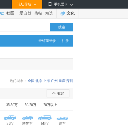
论坛导航
手机爱卡
社区
爱自驾
热帖
精选
文化
搜索
|
经销商登录
注册
热门城市：
全国
北京
上海
广州
重庆
深圳
收起
35-50万
50-70万
70万以上
SUV
跨界车
MPV
跑车