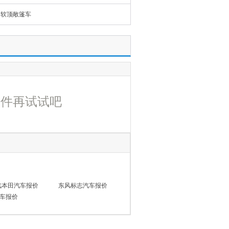
软顶敞篷车
条件再试试吧
汽本田汽车报价
东风标志汽车报价
车报价