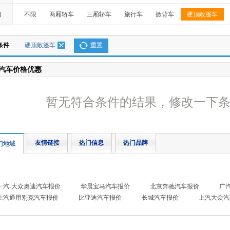
构
不限
两厢轿车
三厢轿车
旅行车
掀背车
硬顶敞篷车
条件
硬顶敞篷车
重置
汽车价格优惠
暂无符合条件的结果，修改一下
友情链接
热门信息
热门品牌
门地域
一汽-大众奥迪汽车报价
华晨宝马汽车报价
北京奔驰汽车报价
广
上汽通用别克汽车报价
比亚迪汽车报价
长城汽车报价
上汽大众汽