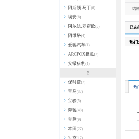
阿斯顿.马丁
(6)
结
埃安
(8)
阿尔法.罗密欧
(3)
已选
阿维塔
(4)
热门
爱驰汽车
(1)
ARCFOX极狐
(7)
安徽猎豹
(1)
B
保时捷
(7)
热
宝马
(37)
宝骏
(5)
奔驰
(48)
奔腾
(9)
本田
(27)
别克
(17)