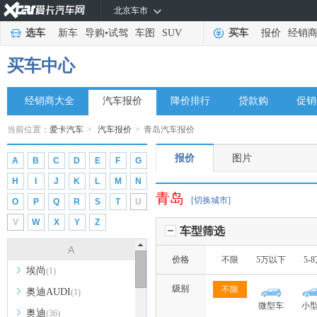
北京车市
选车
新车
导购
•
试驾
车图
SUV
买车
报价
经销
买车中心
经销商大全
汽车报价
降价排行
贷款购
促销
当前位置：
爱卡汽车
>
汽车报价
>
青岛汽车报价
报价
图片
A
B
C
D
E
F
G
H
I
J
K
L
M
N
青岛
[切换城市]
O
P
Q
R
S
T
U
V
W
X
Y
Z
车型筛选
A
价格
不限
5万以下
5-
埃尚
(1)
级别
不限
奥迪AUDI
(1)
微型车
小
奥迪
(36)