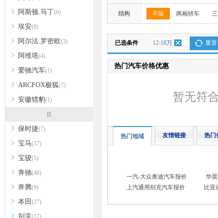
阿斯顿.马丁
(6)
结构
不限
两厢轿车
三
埃安
(8)
阿尔法.罗密欧
(3)
已选条件
12-18万
重置
阿维塔
(4)
热门汽车价格优惠
爱驰汽车
(1)
ARCFOX极狐
(7)
暂无符
安徽猎豹
(1)
B
保时捷
(7)
友情链接
热门
热门地域
宝马
(37)
宝骏
(5)
奔驰
(48)
一汽-大众奥迪汽车报价
华晨
奔腾
(9)
上汽通用别克汽车报价
比亚
本田
(27)
别克
(17)