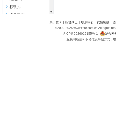
标致
(6)
比亚迪
(31)
北京越野
关于爱卡
|
招贤纳士
|
联系我们
|
友情链接
|
选
(7)
©2002-
2026
www.xcar.com.cn All ri
BEIJING汽车
(9)
沪ICP备2026012155号-1
沪公网安
北汽新能源
(3)
互联网违法和不良信息举报方式：电话：021-
北汽瑞翔
(2)
北汽昌河
(3)
北汽制造
(8)
宾利
(6)
博速
(1)
C
长安汽车
(23)
长安欧尚
(6)
长安启源
(4)
长安凯程
(12)