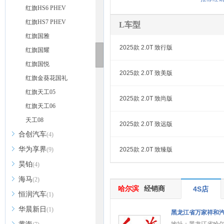
红旗HS6 PHEV
红旗HS7 PHEV
L车型
红旗国雅
2025款 2.0T 致行版
红旗国耀
红旗国悦
2025款 2.0T 致美版
红旗金葵花国礼
红旗天工05
2025款 2.0T 致尚版
红旗天工06
天工08
2025款 2.0T 致远版
合创汽车
(4)
华为享界
(9)
2025款 2.0T 致臻版
昊铂
(4)
海马
(2)
哈尔滨
经销商
4S店
恒润汽车
(1)
华晨新日
(1)
黑龙江省万家祥和