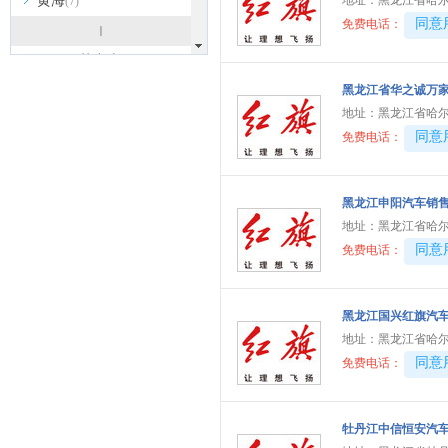
黄海
地址：
黑龙江省哈
(7)
40081
同意
免费电话：
I
INEOS英力士
(1)
iCar
黑龙江省华之诚万
(3)
地址：
黑龙江省哈尔
J
40081
同意
免费电话：
吉利
(15)
吉利几何
(5)
黑龙江申阳汽车销
吉利银河
(9)
地址：
黑龙江省哈
极氪
(4)
40081
同意
免费电话：
极越
(1)
Jeep
(5)
黑龙江国兴红旗汽
捷尼赛思
(6)
地址：
黑龙江省哈尔
捷达
(4)
40081
同意
免费电话：
捷豹
(5)
捷途
(20)
牡丹江中信恒安汽