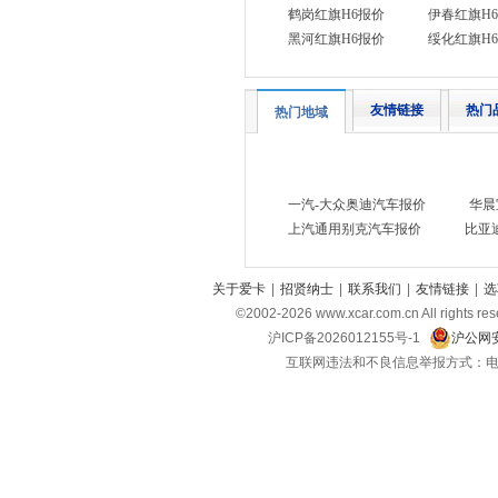
凯翼
(7)
鹤岗红旗H6报价
伊春红旗H
开瑞
(4)
黑河红旗H6报价
绥化红旗H
卡威
(1)
Karma
(1)
友情链接
热门
热门地域
克蒂汽车
(4)
L
灵悉
一汽-大众奥迪汽车报价
华晨
(1)
上汽通用别克汽车报价
比亚
雷克萨斯
(12)
路虎
(8)
关于爱卡
|
招贤纳士
|
联系我们
|
友情链接
|
选
林肯
(4)
©2002-
2026
www.xcar.com.cn All ri
领克
沪ICP备2026012155号-1
沪公网安
(14)
互联网违法和不良信息举报方式：电话：021-
理想
(6)
乐道
(1)
岚图
(4)
零跑汽车
(7)