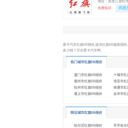
江淮汽车
(4)
地址：
黑龙江省牡丹
40081
同意
免费电话：
江淮钇为
(3)
江汽集团
(7)
金杯
(20)
江铃
(9)
江铃集团轻汽
(1)
爱卡汽车红旗H6报价,提供红旗H6最新报价
多少钱？尽在爱卡汽车网。
江铃集团新能源
(2)
金龙
(3)
热门城市红旗H6报价
极石
(1)
厦门市红旗H6报价
十堰市红
江南汽车
(1)
惠州市红旗H6报价
淮安市红
九龙
(3)
杭州市红旗H6报价
南通市红
遵义市红旗H6报价
金华市红
钧天汽车
(1)
K
凯迪拉克
(8)
附近城市红旗H6报价
克莱斯勒
(1)
哈尔滨红旗H6报价
齐齐哈尔