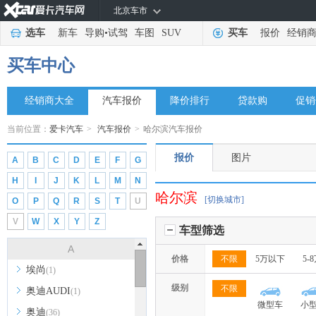
北京车市
选车
新车
导购
•
试驾
车图
SUV
买车
报价
经销
买车中心
经销商大全
汽车报价
降价排行
贷款购
促销
当前位置：
爱卡汽车
>
汽车报价
>
哈尔滨汽车报价
报价
图片
A
B
C
D
E
F
G
H
I
J
K
L
M
N
哈尔滨
[切换城市]
O
P
Q
R
S
T
U
V
W
X
Y
Z
车型筛选
A
价格
不限
5万以下
5-
埃尚
(1)
级别
不限
奥迪AUDI
(1)
微型车
小
奥迪
(36)