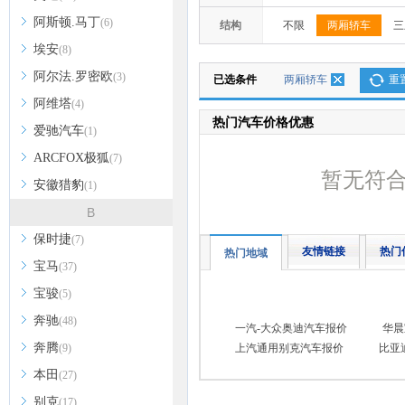
阿斯顿.马丁
(6)
结构
不限
两厢轿车
三
埃安
(8)
阿尔法.罗密欧
(3)
已选条件
两厢轿车
重
阿维塔
(4)
热门汽车价格优惠
爱驰汽车
(1)
ARCFOX极狐
(7)
暂无符
安徽猎豹
(1)
B
保时捷
(7)
友情链接
热门
热门地域
宝马
(37)
宝骏
(5)
奔驰
(48)
一汽-大众奥迪汽车报价
华晨
奔腾
(9)
上汽通用别克汽车报价
比亚
本田
(27)
别克
(17)