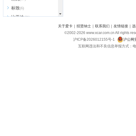
标致
(6)
比亚迪
(31)
北京越野
关于爱卡
|
招贤纳士
|
联系我们
|
友情链接
|
选
(7)
©2002-
2026
www.xcar.com.cn All ri
BEIJING汽车
(9)
沪ICP备2026012155号-1
沪公网安
北汽新能源
(3)
互联网违法和不良信息举报方式：电话：021-
北汽瑞翔
(2)
北汽昌河
(3)
北汽制造
(8)
宾利
(6)
博速
(1)
C
长安汽车
(23)
长安欧尚
(6)
长安启源
(4)
长安凯程
(12)