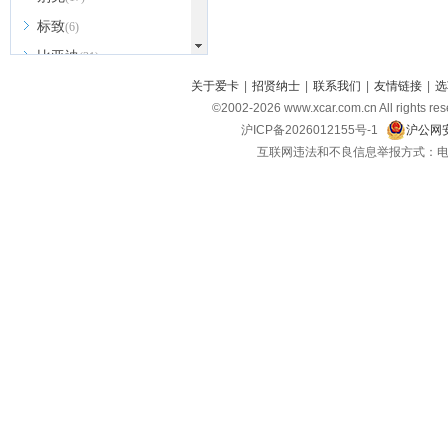
标致
(6)
比亚迪
(31)
北京越野
关于爱卡
|
招贤纳士
|
联系我们
|
友情链接
|
选
(7)
©2002-
2026
www.xcar.com.cn All ri
BEIJING汽车
(9)
沪ICP备2026012155号-1
沪公网安
北汽新能源
(3)
互联网违法和不良信息举报方式：电话：021-
北汽瑞翔
(2)
北汽昌河
(3)
北汽制造
(8)
宾利
(6)
博速
(1)
C
长安汽车
(23)
长安欧尚
(6)
长安启源
(4)
长安凯程
(12)