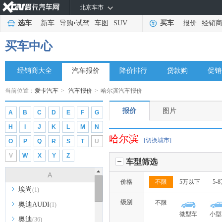
北京车市
选车
新车
导购
•
试驾
车图
SUV
买车
报价
经销
买车中心
经销商大全
汽车报价
降价排行
贷款购
促销
当前位置：
爱卡汽车
>
汽车报价
>
哈尔滨汽车报价
报价
图片
A
B
C
D
E
F
G
H
I
J
K
L
M
N
哈尔滨
[切换城市]
O
P
Q
R
S
T
U
V
W
X
Y
Z
车型筛选
A
价格
不限
5万以下
5-
埃尚
(1)
级别
不限
奥迪AUDI
(1)
微型车
小型
奥迪
(36)