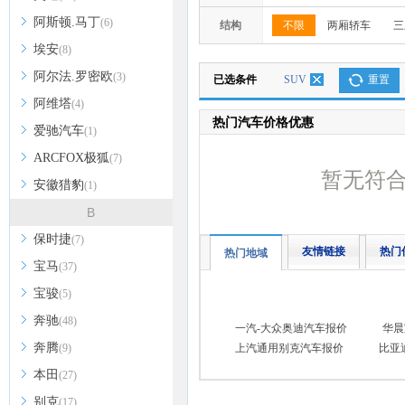
阿斯顿.马丁
(6)
结构
不限
两厢轿车
三
埃安
(8)
阿尔法.罗密欧
(3)
已选条件
SUV
重置
阿维塔
(4)
热门汽车价格优惠
爱驰汽车
(1)
ARCFOX极狐
(7)
暂无符
安徽猎豹
(1)
B
保时捷
(7)
友情链接
热门
热门地域
宝马
(37)
宝骏
(5)
奔驰
(48)
一汽-大众奥迪汽车报价
华晨
奔腾
(9)
上汽通用别克汽车报价
比亚
本田
(27)
别克
(17)