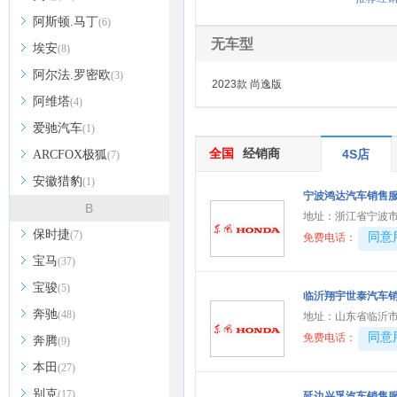
阿斯顿.马丁
(6)
无车型
埃安
(8)
阿尔法.罗密欧
(3)
2023款 尚逸版
阿维塔
(4)
爱驰汽车
(1)
全国
经销商
4S店
ARCFOX极狐
(7)
安徽猎豹
(1)
宁波鸿达汽车销售
B
地址：
浙江省宁波市
保时捷
(7)
40081
同意
免费电话：
宝马
(37)
宝骏
(5)
临沂翔宇世泰汽车
奔驰
(48)
地址：
山东省临沂
40081
同意
免费电话：
奔腾
(9)
本田
(27)
别克
(17)
延边兴孚汽车销售