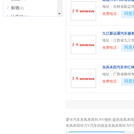
地址：
吉林省延边市
标致
(6)
40081
同意
免费电话：
比亚迪
(31)
北京越野
(7)
九江新运通汽车服
BEIJING汽车
(9)
地址：
江西省九江市
北汽新能源
(3)
40081
同意
免费电话：
北汽瑞翔
(2)
北汽昌河
(3)
东风本田汽车华汇
北汽制造
(8)
地址：
广西省柳州市
宾利
(6)
40081
同意
免费电话：
博速
(1)
C
长安汽车
(23)
长安欧尚
(6)
爱卡汽车东风本田M-NV报价,提供东风本田M
长安启源
(4)
东风本田M-NV汽车内容及东风本田M-N
长安凯程
(12)