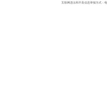
东风风光
(9)
互联网违法和不良信息举报方式：电话：021-
东风小康
(13)
东风富康
(3)
电动屋
(1)
东风瑞泰特
(2)
大运汽车
(1)
E
212
(1)
F
丰田
(38)
福特
(18)
方程豹
(3)
飞凡汽车
(3)
福田
(18)
法拉利
(11)