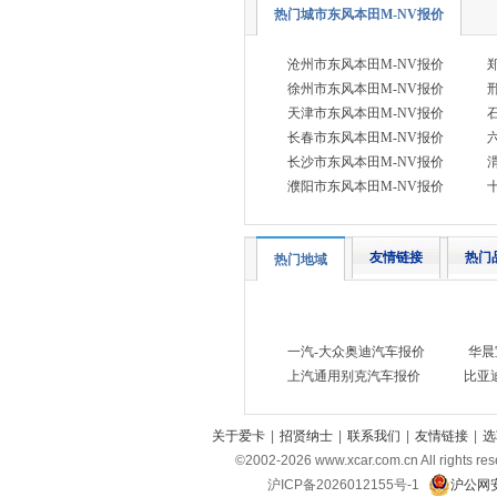
热门城市东风本田M-NV报价
长安跨越
(4)
长城（皮卡）
沧州市东风本田M-NV报价
(7)
徐州市东风本田M-NV报价
成功汽车
(1)
天津市东风本田M-NV报价
D
长春市东风本田M-NV报价
长沙市东风本田M-NV报价
道朗格
(1)
濮阳市东风本田M-NV报价
东风瑞泰特
(1)
大众
(41)
友情链接
热门
热门地域
DS
(5)
东风
(11)
东风风行
(13)
一汽-大众奥迪汽车报价
华晨
东风风神
(9)
上汽通用别克汽车报价
比亚
东风奕派
(1)
东风纳米
(3)
关于爱卡
|
招贤纳士
|
联系我们
|
友情链接
|
选
©2002-
2026
www.xcar.com.cn All ri
东风风度
(1)
沪ICP备2026012155号-1
沪公网安