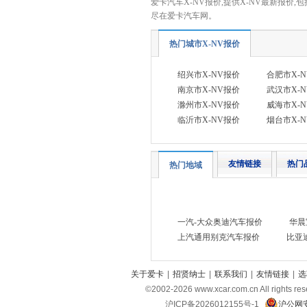
爱卡汽车X-NV报价,提供X-NV最新报价,包
尽在爱卡汽车网。
银隆新能源
(1)
远程汽车
(3)
热门城市X-NV报价
Z
绍兴市X-NV报价
合肥市X-
智己汽车
(4)
南京市X-NV报价
武汉市X-
中国重汽VGV
(8)
滁州市X-NV报价
威海市X-
临沂市X-NV报价
烟台市X-
中兴汽车
(4)
众泰
(1)
知豆
(1)
友情链接
热门
热门地域
一汽-大众奥迪汽车报价
华晨
上汽通用别克汽车报价
比亚
关于爱卡
|
招贤纳士
|
联系我们
|
友情链接
|
选
©2002-
2026
www.xcar.com.cn All ri
沪ICP备2026012155号-1
沪公网安