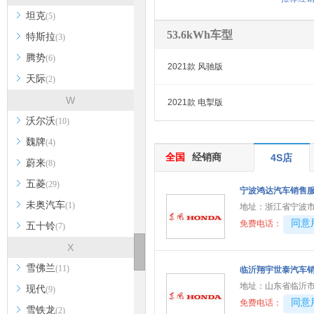
坦克
(5)
53.6kWh车型
特斯拉
(3)
腾势
(6)
2021款 风驰版
天际
(2)
W
2021款 电掣版
沃尔沃
(10)
魏牌
(4)
全国
经销商
4S店
蔚来
(8)
五菱
(29)
宁波鸿达汽车销售
未奥汽车
(1)
地址：
浙江省宁波市
40081
同意
免费电话：
五十铃
(7)
X
雪佛兰
(11)
临沂翔宇世泰汽车
地址：
山东省临沂
现代
(9)
40081
同意
免费电话：
雪铁龙
(2)