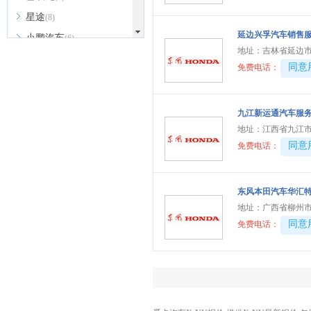
星途
(8)
延边兴孚汽车销售
小鹏汽车
(6)
地址：
吉林省延边市
小米汽车
(3)
40081
同意
免费电话：
小跑车
(1)
Y
九江新运通汽车服
烨
(2)
地址：
江西省九江市
萤火虫
(1)
40081
同意
免费电话：
仰望
(3)
英菲尼迪
(3)
东风本田汽车华汇
一汽
(3)
地址：
广西省柳州市
40081
同意
免费电话：
野马
(2)
远航汽车
(4)
依维柯
(6)
云度
(2)
宇通客车
(1)