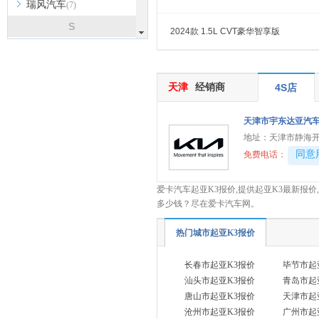
瑞风汽车
(7)
S
2024款 1.5L CVT豪华智享版
斯柯达
(6)
三菱
(3)
天津
经销商
4S店
斯巴鲁
(4)
深蓝
(8)
天津市宇东达亚汽
上汽大通MAXUS
(19)
地址：
天津市静海开
smart
40081
同意
(3)
免费电话：
思皓
(6)
爱卡汽车起亚K3报价,提供起亚K3最新报价
双龙
(1)
多少钱？尽在爱卡汽车网。
鑫源汽车
(5)
热门城市起亚K3报价
SWM斯威汽车
(6)
SERES赛力斯
(1)
长春市起亚K3报价
毕节市起
汕头市起亚K3报价
青岛市起
思铭
(1)
唐山市起亚K3报价
天津市起
SONGSAN MOTORS
(2)
沧州市起亚K3报价
广州市起