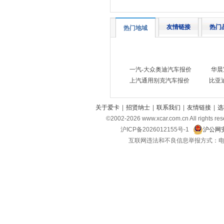
沙龙汽车
(1)
T
友情链接
热门
热门地域
坦克
(5)
特斯拉
(3)
腾势
(6)
一汽-大众奥迪汽车报价
华晨
天际
(2)
上汽通用别克汽车报价
比亚
W
关于爱卡
|
招贤纳士
|
联系我们
|
友情链接
|
选
沃尔沃
(10)
©2002-
2026
www.xcar.com.cn All ri
魏牌
(4)
沪ICP备2026012155号-1
沪公网安
蔚来
(8)
互联网违法和不良信息举报方式：电话：021-
五菱
(29)
未奥汽车
(1)
五十铃
(7)
X
雪佛兰
(11)