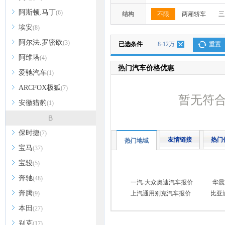
阿斯顿.马丁
(6)
结构
不限
两厢轿车
三
埃安
(8)
阿尔法.罗密欧
(3)
已选条件
8-12万
重置
阿维塔
(4)
热门汽车价格优惠
爱驰汽车
(1)
ARCFOX极狐
(7)
暂无符
安徽猎豹
(1)
B
保时捷
(7)
友情链接
热门
热门地域
宝马
(37)
宝骏
(5)
奔驰
(48)
一汽-大众奥迪汽车报价
华晨
奔腾
(9)
上汽通用别克汽车报价
比亚
本田
(27)
别克
(17)