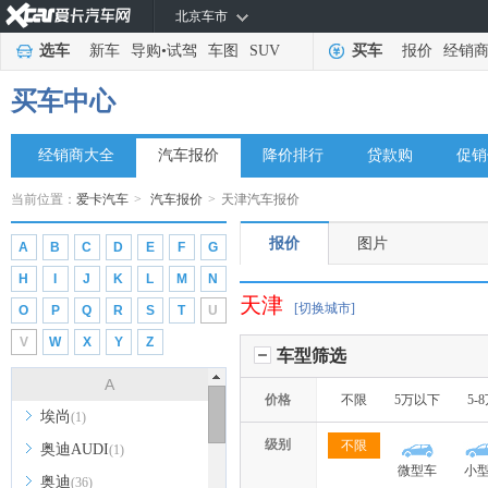
北京车市
选车
新车
导购
•
试驾
车图
SUV
买车
报价
经销
买车中心
经销商大全
汽车报价
降价排行
贷款购
促销
当前位置：
爱卡汽车
>
汽车报价
>
天津汽车报价
报价
图片
A
B
C
D
E
F
G
H
I
J
K
L
M
N
天津
[切换城市]
O
P
Q
R
S
T
U
V
W
X
Y
Z
车型筛选
A
价格
不限
5万以下
5-
埃尚
(1)
级别
不限
奥迪AUDI
(1)
微型车
小
奥迪
(36)