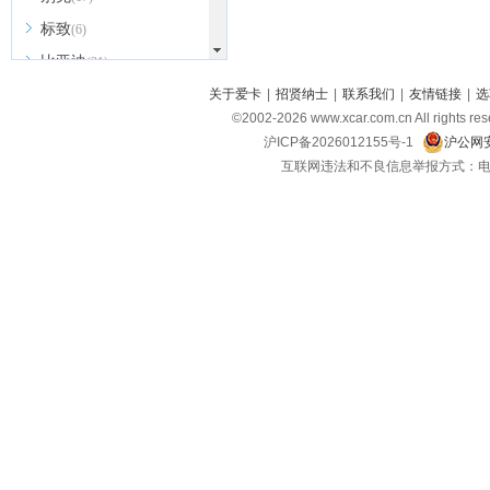
标致
(6)
比亚迪
(31)
北京越野
关于爱卡
|
招贤纳士
|
联系我们
|
友情链接
|
选
(7)
©2002-
2026
www.xcar.com.cn All ri
BEIJING汽车
(9)
沪ICP备2026012155号-1
沪公网安
北汽新能源
(3)
互联网违法和不良信息举报方式：电话：021-
北汽瑞翔
(2)
北汽昌河
(3)
北汽制造
(8)
宾利
(6)
博速
(1)
C
长安汽车
(23)
长安欧尚
(6)
长安启源
(4)
长安凯程
(12)