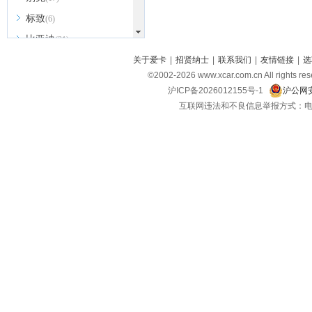
标致
(6)
比亚迪
(31)
北京越野
关于爱卡
|
招贤纳士
|
联系我们
|
友情链接
|
选
(7)
©2002-
2026
www.xcar.com.cn All ri
BEIJING汽车
(9)
沪ICP备2026012155号-1
沪公网安
北汽新能源
(3)
互联网违法和不良信息举报方式：电话：021-
北汽瑞翔
(2)
北汽昌河
(3)
北汽制造
(8)
宾利
(6)
博速
(1)
C
长安汽车
(23)
长安欧尚
(6)
长安启源
(4)
长安凯程
(12)