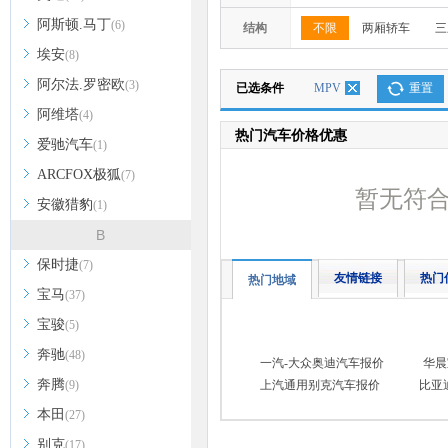
阿斯顿.马丁
(6)
结构
不限
两厢轿车
三
埃安
(8)
阿尔法.罗密欧
(3)
已选条件
MPV
重置
阿维塔
(4)
热门汽车价格优惠
爱驰汽车
(1)
ARCFOX极狐
(7)
暂无符
安徽猎豹
(1)
B
保时捷
(7)
友情链接
热门
热门地域
宝马
(37)
宝骏
(5)
奔驰
(48)
一汽-大众奥迪汽车报价
华晨
奔腾
(9)
上汽通用别克汽车报价
比亚
本田
(27)
别克
(17)