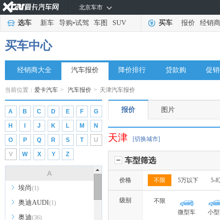
北京车市
选车
新车
导购
•
试驾
车图
SUV
买车
报价
经销
买车中心
经销商大全
汽车报价
降价排行
贷款购
促销
当前位置：
爱卡汽车
>
汽车报价
>
天津汽车报价
报价
图片
A
B
C
D
E
F
G
H
I
J
K
L
M
N
天津
[切换城市]
O
P
Q
R
S
T
U
V
W
X
Y
Z
车型筛选
A
价格
不限
5万以下
5-
埃尚
(1)
级别
不限
奥迪AUDI
(1)
微型车
小型
奥迪
(36)