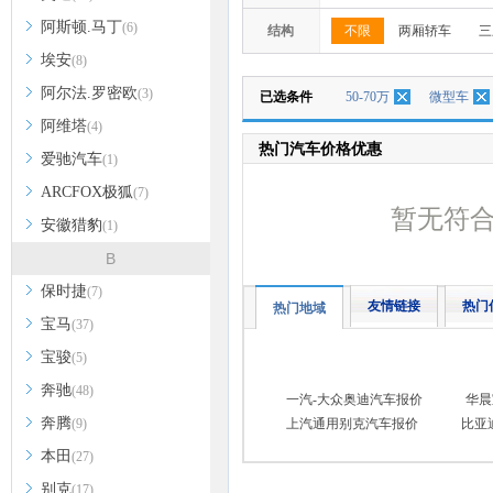
阿斯顿.马丁
(6)
结构
不限
两厢轿车
三
埃安
(8)
阿尔法.罗密欧
(3)
已选条件
50-70万
微型车
阿维塔
(4)
热门汽车价格优惠
爱驰汽车
(1)
ARCFOX极狐
(7)
暂无符
安徽猎豹
(1)
B
保时捷
(7)
友情链接
热门
热门地域
宝马
(37)
宝骏
(5)
奔驰
(48)
一汽-大众奥迪汽车报价
华晨
奔腾
(9)
上汽通用别克汽车报价
比亚
本田
(27)
别克
(17)