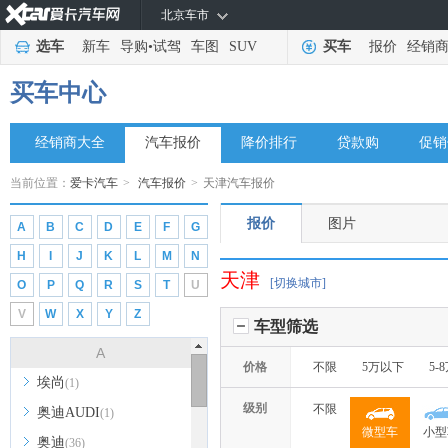
北京车市
选车
新车
导购
•
试驾
车图
SUV
买车
报价
经销
买车中心
经销商大全
汽车报价
降价排行
贷款购
促销
当前位置：
爱卡汽车
>
汽车报价
>
天津汽车报价
报价
图片
A
B
C
D
E
F
G
H
I
J
K
L
M
N
天津
[切换城市]
O
P
Q
R
S
T
U
V
W
X
Y
Z
车型筛选
A
价格
不限
5万以下
5-
埃尚
(1)
级别
不限
奥迪AUDI
(1)
微型车
小型
奥迪
(36)