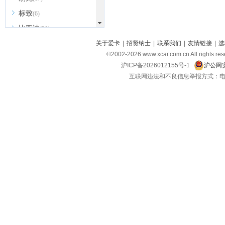
标致
(6)
比亚迪
(31)
北京越野
关于爱卡
|
招贤纳士
|
联系我们
|
友情链接
|
选
(7)
©2002-
2026
www.xcar.com.cn All ri
BEIJING汽车
(9)
沪ICP备2026012155号-1
沪公网安
北汽新能源
(3)
互联网违法和不良信息举报方式：电话：021-
北汽瑞翔
(2)
北汽昌河
(3)
北汽制造
(8)
宾利
(6)
博速
(1)
C
长安汽车
(23)
长安欧尚
(6)
长安启源
(4)
长安凯程
(12)