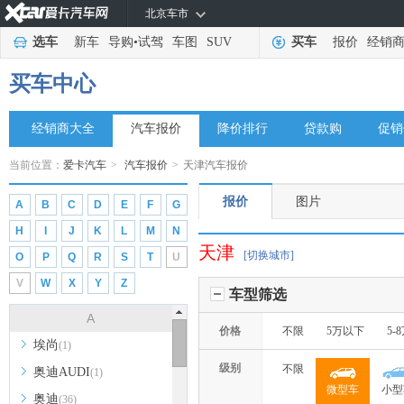
北京车市
选车
新车
导购
•
试驾
车图
SUV
买车
报价
经销
买车中心
经销商大全
汽车报价
降价排行
贷款购
促销
当前位置：
爱卡汽车
>
汽车报价
>
天津汽车报价
报价
图片
A
B
C
D
E
F
G
H
I
J
K
L
M
N
天津
[切换城市]
O
P
Q
R
S
T
U
V
W
X
Y
Z
车型筛选
A
价格
不限
5万以下
5-
埃尚
(1)
级别
不限
奥迪AUDI
(1)
微型车
小型
奥迪
(36)