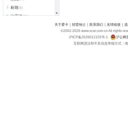
标致
(6)
比亚迪
(31)
北京越野
关于爱卡
|
招贤纳士
|
联系我们
|
友情链接
|
选
(7)
©2002-
2026
www.xcar.com.cn All ri
BEIJING汽车
(9)
沪ICP备2026012155号-1
沪公网安
北汽新能源
(3)
互联网违法和不良信息举报方式：电话：021-
北汽瑞翔
(2)
北汽昌河
(3)
北汽制造
(8)
宾利
(6)
博速
(1)
C
长安汽车
(23)
长安欧尚
(6)
长安启源
(4)
长安凯程
(12)