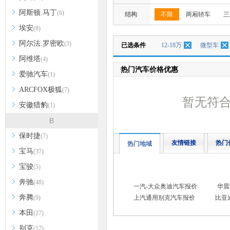
阿斯顿.马丁
(6)
结构
不限
两厢轿车
三
埃安
(8)
阿尔法.罗密欧
(3)
已选条件
12-18万
微型车
阿维塔
(4)
热门汽车价格优惠
爱驰汽车
(1)
ARCFOX极狐
(7)
暂无符
安徽猎豹
(1)
B
保时捷
(7)
友情链接
热门
热门地域
宝马
(37)
宝骏
(5)
奔驰
(48)
一汽-大众奥迪汽车报价
华晨
奔腾
(9)
上汽通用别克汽车报价
比亚
本田
(27)
别克
(17)