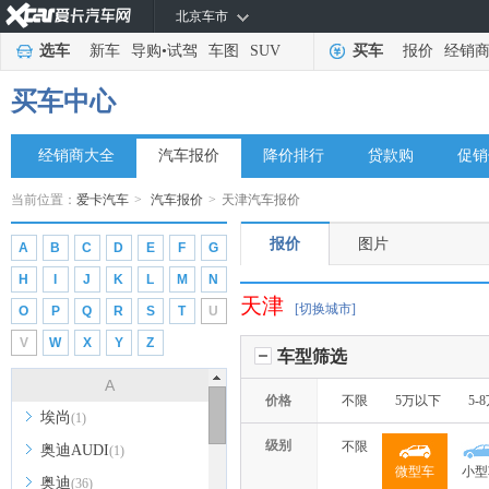
北京车市
选车
新车
导购
•
试驾
车图
SUV
买车
报价
经销
买车中心
经销商大全
汽车报价
降价排行
贷款购
促销
当前位置：
爱卡汽车
>
汽车报价
>
天津汽车报价
报价
图片
A
B
C
D
E
F
G
H
I
J
K
L
M
N
天津
[切换城市]
O
P
Q
R
S
T
U
V
W
X
Y
Z
车型筛选
A
价格
不限
5万以下
5-
埃尚
(1)
级别
不限
奥迪AUDI
(1)
微型车
小型
奥迪
(36)