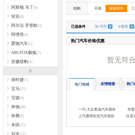
阿斯顿.马丁
(6)
结构
不限
两厢轿车
三
埃安
(8)
阿尔法.罗密欧
(3)
已选条件
50-70万
小型车
阿维塔
(4)
热门汽车价格优惠
爱驰汽车
(1)
ARCFOX极狐
(7)
暂无符
安徽猎豹
(1)
B
保时捷
(7)
友情链接
热门
热门地域
宝马
(37)
宝骏
(5)
奔驰
(48)
一汽-大众奥迪汽车报价
华晨
奔腾
(9)
上汽通用别克汽车报价
比亚
本田
(27)
别克
(17)