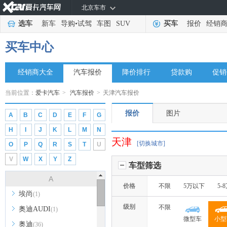
北京车市
选车
新车
导购
•
试驾
车图
SUV
买车
报价
经销
买车中心
经销商大全
汽车报价
降价排行
贷款购
促销
当前位置：
爱卡汽车
>
汽车报价
>
天津汽车报价
报价
图片
A
B
C
D
E
F
G
H
I
J
K
L
M
N
天津
[切换城市]
O
P
Q
R
S
T
U
V
W
X
Y
Z
车型筛选
A
价格
不限
5万以下
5-
埃尚
(1)
级别
不限
奥迪AUDI
(1)
微型车
小型
奥迪
(36)