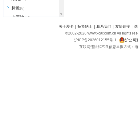
标致
(6)
比亚迪
(31)
北京越野
关于爱卡
|
招贤纳士
|
联系我们
|
友情链接
|
选
(7)
©2002-
2026
www.xcar.com.cn All ri
BEIJING汽车
(9)
沪ICP备2026012155号-1
沪公网安
北汽新能源
(3)
互联网违法和不良信息举报方式：电话：021-
北汽瑞翔
(2)
北汽昌河
(3)
北汽制造
(8)
宾利
(6)
博速
(1)
C
长安汽车
(23)
长安欧尚
(6)
长安启源
(4)
长安凯程
(12)