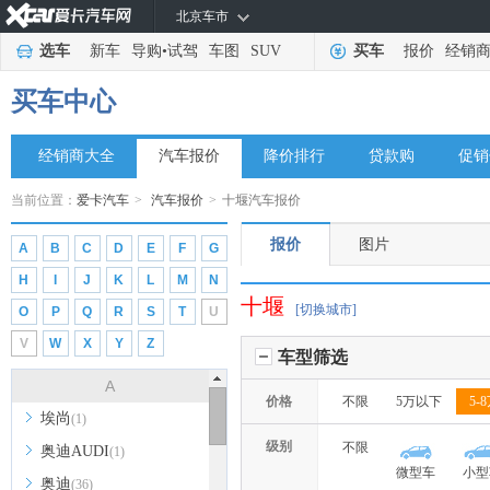
北京车市
选车
新车
导购
•
试驾
车图
SUV
买车
报价
经销
买车中心
经销商大全
汽车报价
降价排行
贷款购
促销
当前位置：
爱卡汽车
>
汽车报价
>
十堰汽车报价
报价
图片
A
B
C
D
E
F
G
H
I
J
K
L
M
N
十堰
[切换城市]
O
P
Q
R
S
T
U
V
W
X
Y
Z
车型筛选
A
价格
不限
5万以下
5-
埃尚
(1)
级别
不限
奥迪AUDI
(1)
微型车
小型
奥迪
(36)