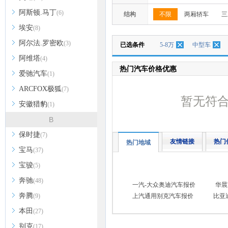
阿斯顿.马丁
(6)
结构
不限
两厢轿车
三
埃安
(8)
阿尔法.罗密欧
(3)
已选条件
5-8万
中型车
阿维塔
(4)
热门汽车价格优惠
爱驰汽车
(1)
ARCFOX极狐
(7)
暂无符
安徽猎豹
(1)
B
保时捷
(7)
友情链接
热门
热门地域
宝马
(37)
宝骏
(5)
奔驰
(48)
一汽-大众奥迪汽车报价
华晨
奔腾
(9)
上汽通用别克汽车报价
比亚
本田
(27)
别克
(17)