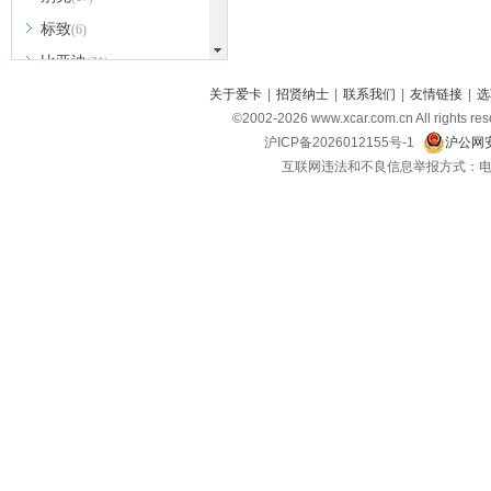
标致
(6)
比亚迪
(31)
北京越野
关于爱卡
|
招贤纳士
|
联系我们
|
友情链接
|
选
(7)
©2002-
2026
www.xcar.com.cn All ri
BEIJING汽车
(9)
沪ICP备2026012155号-1
沪公网安
北汽新能源
(3)
互联网违法和不良信息举报方式：电话：021-
北汽瑞翔
(2)
北汽昌河
(3)
北汽制造
(8)
宾利
(6)
博速
(1)
C
长安汽车
(23)
长安欧尚
(6)
长安启源
(4)
长安凯程
(12)