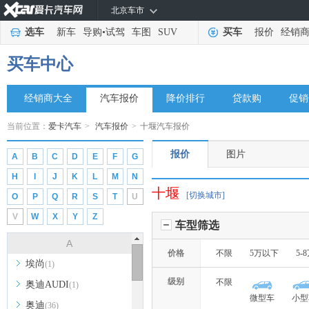
北京车市
选车
新车
导购
•
试驾
车图
SUV
买车
报价
经销
买车中心
经销商大全
汽车报价
降价排行
贷款购
促销
当前位置：
爱卡汽车
>
汽车报价
>
十堰汽车报价
报价
图片
A
B
C
D
E
F
G
H
I
J
K
L
M
N
十堰
[切换城市]
O
P
Q
R
S
T
U
V
W
X
Y
Z
车型筛选
A
价格
不限
5万以下
5-
埃尚
(1)
级别
不限
奥迪AUDI
(1)
微型车
小型
奥迪
(36)