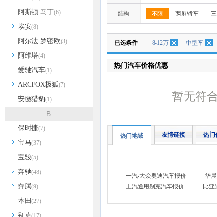
阿斯顿.马丁
(6)
结构
不限
两厢轿车
三
埃安
(8)
阿尔法.罗密欧
(3)
已选条件
8-12万
中型车
阿维塔
(4)
热门汽车价格优惠
爱驰汽车
(1)
ARCFOX极狐
(7)
暂无符
安徽猎豹
(1)
B
保时捷
(7)
友情链接
热门
热门地域
宝马
(37)
宝骏
(5)
奔驰
(48)
一汽-大众奥迪汽车报价
华晨
奔腾
(9)
上汽通用别克汽车报价
比亚
本田
(27)
别克
(17)