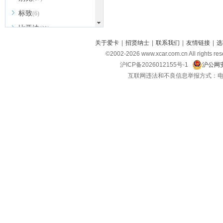
标致
(6)
比亚迪
(31)
北京越野
关于爱卡
|
招贤纳士
|
联系我们
|
友情链接
|
选
(7)
©2002-
2026
www.xcar.com.cn All ri
BEIJING汽车
(9)
沪ICP备2026012155号-1
沪公网安
北汽新能源
(3)
互联网违法和不良信息举报方式：电话：021-
北汽瑞翔
(2)
北汽昌河
(3)
北汽制造
(8)
宾利
(6)
博速
(1)
C
长安汽车
(23)
长安欧尚
(6)
长安启源
(4)
长安凯程
(12)