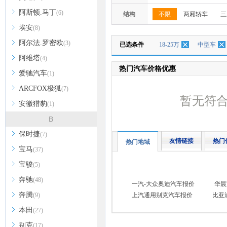
阿斯顿.马丁
(6)
结构
不限
两厢轿车
三
埃安
(8)
阿尔法.罗密欧
(3)
已选条件
18-25万
中型车
阿维塔
(4)
热门汽车价格优惠
爱驰汽车
(1)
ARCFOX极狐
(7)
暂无符
安徽猎豹
(1)
B
保时捷
(7)
友情链接
热门
热门地域
宝马
(37)
宝骏
(5)
奔驰
(48)
一汽-大众奥迪汽车报价
华晨
奔腾
(9)
上汽通用别克汽车报价
比亚
本田
(27)
别克
(17)