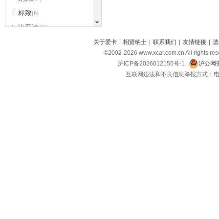
标致
(6)
比亚迪
(31)
北京越野
关于爱卡
|
招贤纳士
|
联系我们
|
友情链接
|
选
(7)
©2002-
2026
www.xcar.com.cn All ri
BEIJING汽车
(9)
沪ICP备2026012155号-1
沪公网安
北汽新能源
(3)
互联网违法和不良信息举报方式：电话：021-
北汽瑞翔
(2)
北汽昌河
(3)
北汽制造
(8)
宾利
(6)
博速
(1)
C
长安汽车
(23)
长安欧尚
(6)
长安启源
(4)
长安凯程
(12)