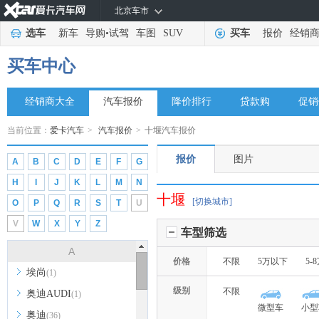
北京车市
选车
新车
导购
•
试驾
车图
SUV
买车
报价
经销
买车中心
经销商大全
汽车报价
降价排行
贷款购
促销
当前位置：
爱卡汽车
>
汽车报价
>
十堰汽车报价
报价
图片
A
B
C
D
E
F
G
H
I
J
K
L
M
N
十堰
[切换城市]
O
P
Q
R
S
T
U
V
W
X
Y
Z
车型筛选
A
价格
不限
5万以下
5-
埃尚
(1)
级别
不限
奥迪AUDI
(1)
微型车
小型
奥迪
(36)