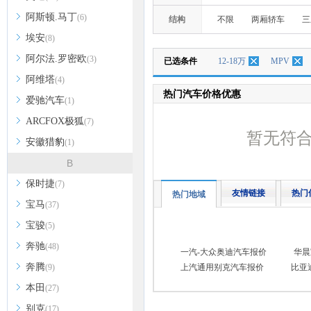
阿斯顿.马丁
(6)
结构
不限
两厢轿车
三
埃安
(8)
阿尔法.罗密欧
(3)
已选条件
12-18万
MPV
阿维塔
(4)
热门汽车价格优惠
爱驰汽车
(1)
ARCFOX极狐
(7)
暂无符
安徽猎豹
(1)
B
保时捷
(7)
友情链接
热门
热门地域
宝马
(37)
宝骏
(5)
奔驰
(48)
一汽-大众奥迪汽车报价
华晨
奔腾
(9)
上汽通用别克汽车报价
比亚
本田
(27)
别克
(17)