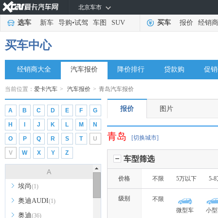
北京车市
选车
新车
导购
•
试驾
车图
SUV
买车
报价
经销
买车中心
经销商大全
汽车报价
降价排行
贷款购
促销
当前位置：
爱卡汽车
>
汽车报价
>
青岛汽车报价
报价
图片
A
B
C
D
E
F
G
H
I
J
K
L
M
N
青岛
[切换城市]
O
P
Q
R
S
T
U
V
W
X
Y
Z
车型筛选
A
价格
不限
5万以下
5-
埃尚
(1)
级别
不限
奥迪AUDI
(1)
微型车
小型
奥迪
(36)