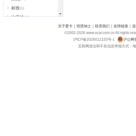
标致
(6)
比亚迪
(31)
北京越野
关于爱卡
|
招贤纳士
|
联系我们
|
友情链接
|
选
(7)
©2002-
2026
www.xcar.com.cn All ri
BEIJING汽车
(9)
沪ICP备2026012155号-1
沪公网安
北汽新能源
(3)
互联网违法和不良信息举报方式：电话：021-
北汽瑞翔
(2)
北汽昌河
(3)
北汽制造
(8)
宾利
(6)
博速
(1)
C
长安汽车
(23)
长安欧尚
(6)
长安启源
(4)
长安凯程
(12)