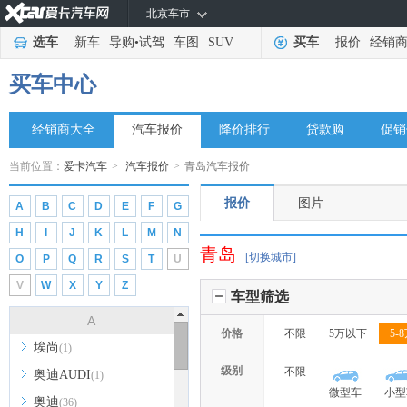
北京车市
选车
新车
导购
•
试驾
车图
SUV
买车
报价
经销
买车中心
经销商大全
汽车报价
降价排行
贷款购
促销
当前位置：
爱卡汽车
>
汽车报价
>
青岛汽车报价
报价
图片
A
B
C
D
E
F
G
H
I
J
K
L
M
N
青岛
[切换城市]
O
P
Q
R
S
T
U
V
W
X
Y
Z
车型筛选
A
价格
不限
5万以下
5-
埃尚
(1)
级别
不限
奥迪AUDI
(1)
微型车
小型
奥迪
(36)