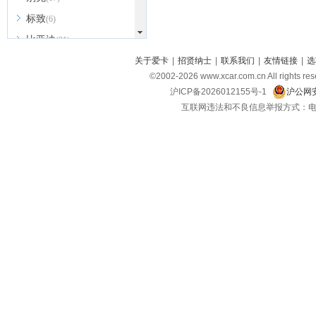
标致
(6)
比亚迪
(31)
北京越野
关于爱卡
|
招贤纳士
|
联系我们
|
友情链接
|
选
(7)
©2002-
2026
www.xcar.com.cn All ri
BEIJING汽车
(9)
沪ICP备2026012155号-1
沪公网安
北汽新能源
(3)
互联网违法和不良信息举报方式：电话：021-
北汽瑞翔
(2)
北汽昌河
(3)
北汽制造
(8)
宾利
(6)
博速
(1)
C
长安汽车
(23)
长安欧尚
(6)
长安启源
(4)
长安凯程
(12)