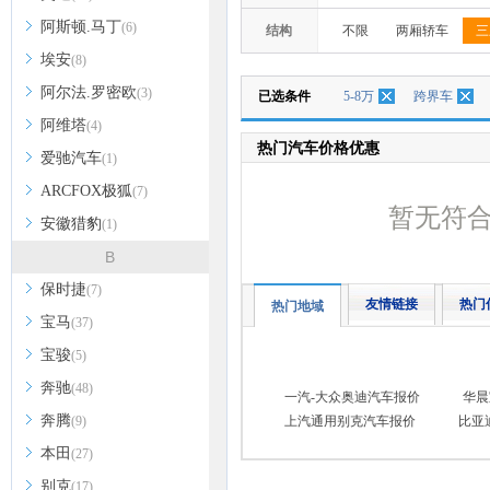
阿斯顿.马丁
(6)
结构
不限
两厢轿车
三
埃安
(8)
阿尔法.罗密欧
(3)
已选条件
5-8万
跨界车
阿维塔
(4)
热门汽车价格优惠
爱驰汽车
(1)
ARCFOX极狐
(7)
暂无符
安徽猎豹
(1)
B
保时捷
(7)
友情链接
热门
热门地域
宝马
(37)
宝骏
(5)
奔驰
(48)
一汽-大众奥迪汽车报价
华晨
奔腾
(9)
上汽通用别克汽车报价
比亚
本田
(27)
别克
(17)