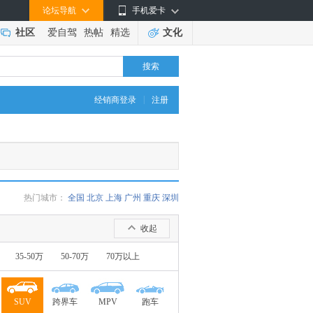
论坛导航
手机爱卡
社区
爱自驾
热帖
精选
文化
搜索
|
经销商登录
注册
热门城市：
全国
北京
上海
广州
重庆
深圳
收起
35-50万
50-70万
70万以上
SUV
跨界车
MPV
跑车