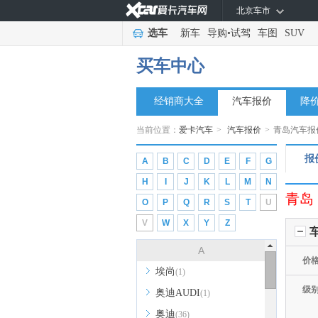
北京车市
选车
新车
导购
•
试驾
车图
SUV
买车中心
经销商大全
汽车报价
降
当前位置：
爱卡汽车
>
汽车报价
>
青岛汽车报
报
A
B
C
D
E
F
G
H
I
J
K
L
M
N
青岛
O
P
Q
R
S
T
U
V
W
X
Y
Z
A
价
埃尚
(1)
级
奥迪AUDI
(1)
奥迪
(36)