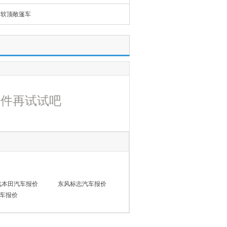
软顶敞篷车
条件再试试吧
汽本田汽车报价
东风标志汽车报价
车报价