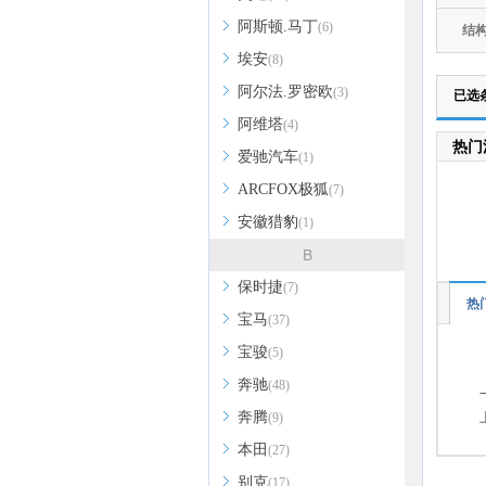
阿斯顿.马丁
(6)
结
埃安
(8)
阿尔法.罗密欧
(3)
已选
阿维塔
(4)
热门
爱驰汽车
(1)
ARCFOX极狐
(7)
安徽猎豹
(1)
B
保时捷
(7)
热
宝马
(37)
宝骏
(5)
奔驰
(48)
奔腾
(9)
本田
(27)
别克
(17)