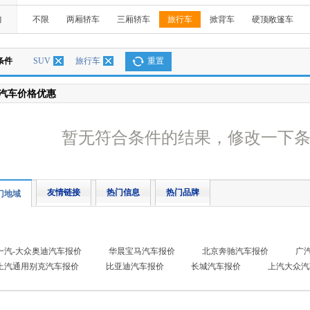
构
不限
两厢轿车
三厢轿车
旅行车
掀背车
硬顶敞篷车
条件
SUV
旅行车
重置
汽车价格优惠
暂无符合条件的结果，修改一下
友情链接
热门信息
热门品牌
门地域
一汽-大众奥迪汽车报价
华晨宝马汽车报价
北京奔驰汽车报价
广
上汽通用别克汽车报价
比亚迪汽车报价
长城汽车报价
上汽大众汽