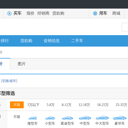
买车
报价
经销商
贷款购
用车
商城
价排行
贷款购
促销信息
二手车
价
价
图片
[切换城市]
车型筛选
格
不限
5万以下
5-8万
8-12万
12-18万
18-25万
25-35万
别
不限
微型车
小型车
紧凑型车
中型车
中大型车
豪华车