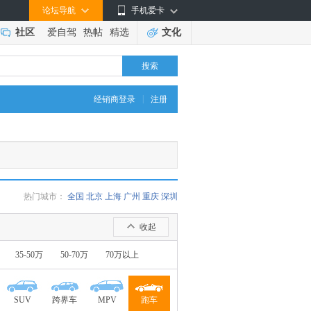
论坛导航
手机爱卡
社区
爱自驾
热帖
精选
文化
搜索
|
经销商登录
注册
热门城市：
全国
北京
上海
广州
重庆
深圳
收起
35-50万
50-70万
70万以上
SUV
跨界车
MPV
跑车