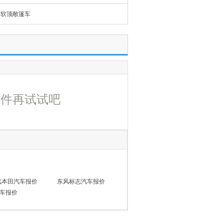
软顶敞篷车
条件再试试吧
汽本田汽车报价
东风标志汽车报价
车报价