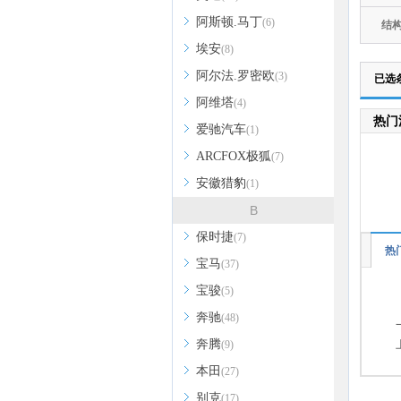
阿斯顿.马丁
(6)
结
埃安
(8)
阿尔法.罗密欧
(3)
已选
阿维塔
(4)
热门
爱驰汽车
(1)
ARCFOX极狐
(7)
安徽猎豹
(1)
B
保时捷
(7)
热
宝马
(37)
宝骏
(5)
奔驰
(48)
奔腾
(9)
本田
(27)
别克
(17)