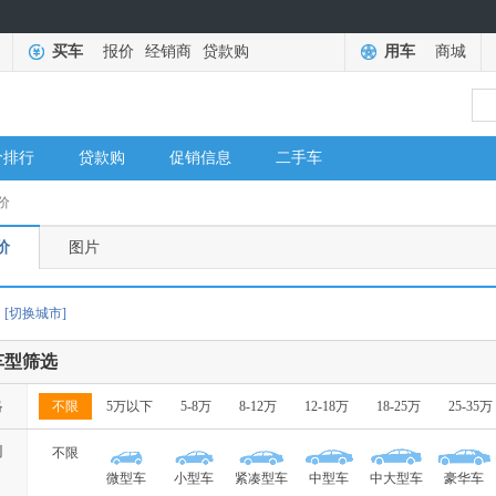
买车
报价
经销商
贷款购
用车
商城
价排行
贷款购
促销信息
二手车
价
价
图片
[切换城市]
车型筛选
格
不限
5万以下
5-8万
8-12万
12-18万
18-25万
25-35万
别
不限
微型车
小型车
紧凑型车
中型车
中大型车
豪华车