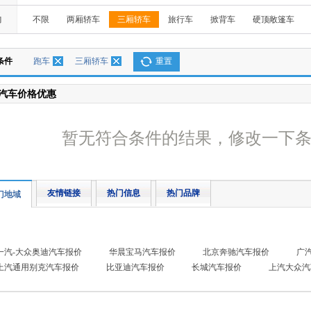
构
不限
两厢轿车
三厢轿车
旅行车
掀背车
硬顶敞篷车
条件
跑车
三厢轿车
重置
汽车价格优惠
暂无符合条件的结果，修改一下
友情链接
热门信息
热门品牌
门地域
一汽-大众奥迪汽车报价
华晨宝马汽车报价
北京奔驰汽车报价
广
上汽通用别克汽车报价
比亚迪汽车报价
长城汽车报价
上汽大众汽