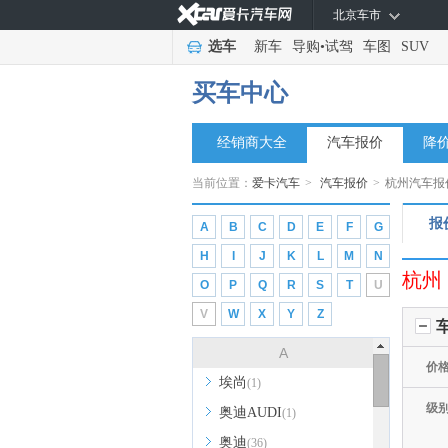
北京车市
选车
新车
导购
•
试驾
车图
SUV
买车中心
经销商大全
汽车报价
降
当前位置：
爱卡汽车
>
汽车报价
>
杭州汽车报
报
A
B
C
D
E
F
G
H
I
J
K
L
M
N
杭州
O
P
Q
R
S
T
U
V
W
X
Y
Z
A
价
埃尚
(1)
级
奥迪AUDI
(1)
奥迪
(36)