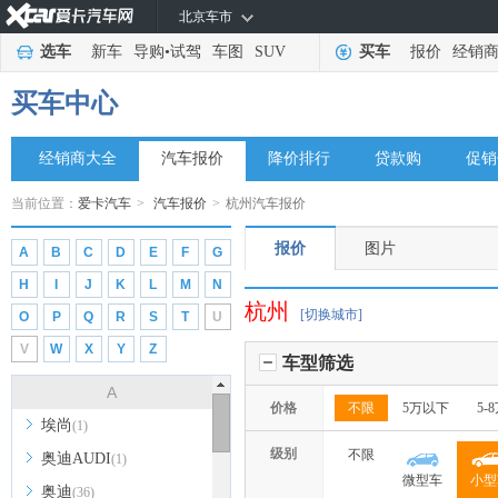
北京车市
选车
新车
导购
•
试驾
车图
SUV
买车
报价
经销
买车中心
经销商大全
汽车报价
降价排行
贷款购
促销
当前位置：
爱卡汽车
>
汽车报价
>
杭州汽车报价
报价
图片
A
B
C
D
E
F
G
H
I
J
K
L
M
N
杭州
[切换城市]
O
P
Q
R
S
T
U
V
W
X
Y
Z
车型筛选
A
价格
不限
5万以下
5-
埃尚
(1)
级别
不限
奥迪AUDI
(1)
微型车
小型
奥迪
(36)