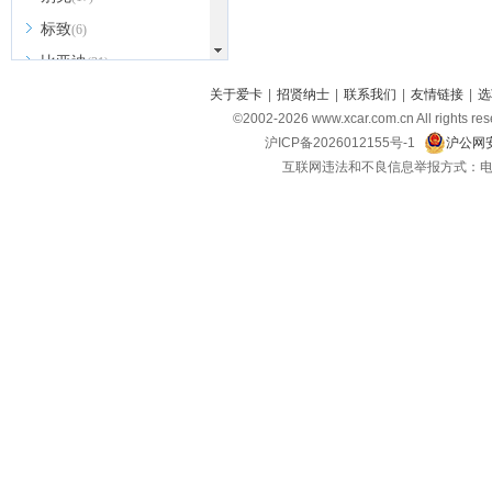
标致
(6)
比亚迪
(31)
北京越野
关于爱卡
|
招贤纳士
|
联系我们
|
友情链接
|
选
(7)
©2002-
2026
www.xcar.com.cn All ri
BEIJING汽车
(9)
沪ICP备2026012155号-1
沪公网安
北汽新能源
(3)
互联网违法和不良信息举报方式：电话：021-
北汽瑞翔
(2)
北汽昌河
(3)
北汽制造
(8)
宾利
(6)
博速
(1)
C
长安汽车
(23)
长安欧尚
(6)
长安启源
(4)
长安凯程
(12)