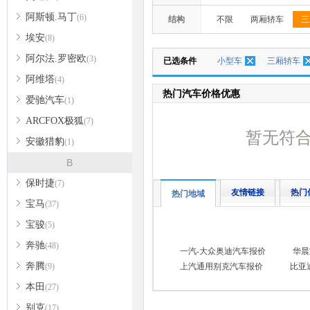
阿斯顿.马丁
(6)
结构
不限
两厢轿车
三
埃安
(8)
阿尔法.罗密欧
(3)
已选条件
小型车
三厢轿车
阿维塔
(4)
热门汽车价格优惠
爱驰汽车
(1)
ARCFOX极狐
(7)
暂无符
安徽猎豹
(1)
B
保时捷
(7)
友情链接
热门
热门地域
宝马
(37)
宝骏
(5)
奔驰
(48)
一汽-大众奥迪汽车报价
华晨
奔腾
(9)
上汽通用别克汽车报价
比亚
本田
(27)
别克
(17)