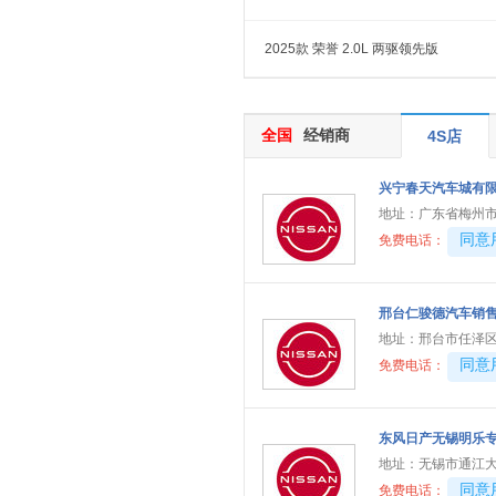
特斯拉
(3)
腾势
(6)
2025款 荣誉 2.0L 两驱领先版
天际
(2)
W
全国
经销商
沃尔沃
4S店
(10)
魏牌
(4)
兴宁春天汽车城有
蔚来
(8)
地址：
广东省梅州
五菱
(29)
40081
同意
免费电话：
未奥汽车
(1)
五十铃
(7)
邢台仁骏德汽车销
X
地址：
邢台市任泽区
40081
同意
免费电话：
雪佛兰
(11)
现代
(9)
雪铁龙
(2)
东风日产无锡明乐
地址：
无锡市通江大
星途
(8)
40081
同意
免费电话：