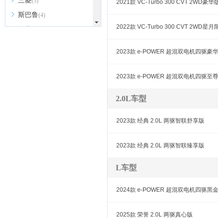
三菱
(3)
2021款 VC-Turbo 300 CVT 2WD豪华
斯巴鲁
(4)
2022款 VC-Turbo 300 CVT 2WD星
深蓝
(8)
上汽大通MAXUS
(19)
2023款 e-POWER 超混双电机四驱豪
smart
(3)
思皓
(6)
2023款 e-POWER 超混双电机四驱至
双龙
(1)
2.0L车型
鑫源汽车
(5)
SWM斯威汽车
(6)
2023款 经典 2.0L 两驱智联舒享版
SERES赛力斯
(1)
2023款 经典 2.0L 两驱智联臻享版
思铭
(1)
SONGSAN MOTORS
(2)
L车型
沙龙汽车
(1)
T
2024款 e-POWER 超混双电机四驱黑
坦克
(5)
2025款 荣誉 2.0L 两驱真心版