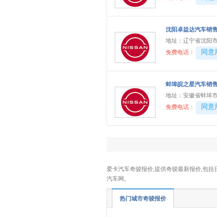
小鹏汽车
(6)
小米汽车
(3)
沈阳卓益达汽车销
小跑车
(1)
地址：
辽宁省沈阳市
Y
40081
同意
免费电话：
烨
(2)
萤火虫
(1)
蚌埠皖之星汽车销
仰望
(3)
地址：
安徽省蚌埠
英菲尼迪
(3)
40081
同意
免费电话：
一汽
(3)
野马
(2)
远航汽车
(4)
依维柯
(6)
爱卡汽车奇骏报价,提供奇骏最新报价,包括
云度
(2)
汽车网。
宇通客车
(1)
热门城市奇骏报价
银隆新能源
(1)