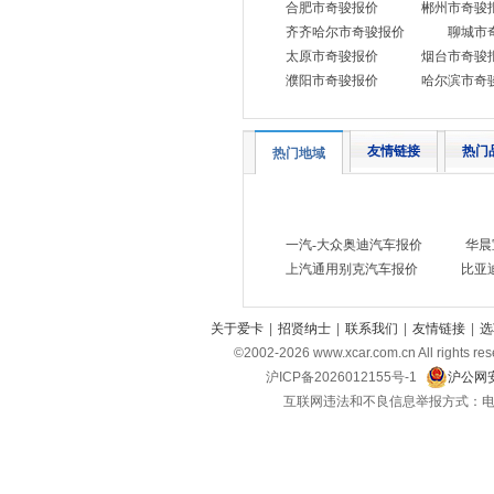
远程汽车
(3)
合肥市奇骏报价
郴州市奇骏
齐齐哈尔市奇骏报价
聊城市
Z
太原市奇骏报价
烟台市奇骏
智己汽车
(4)
濮阳市奇骏报价
哈尔滨市奇
中国重汽VGV
(8)
中兴汽车
(4)
友情链接
热门
热门地域
众泰
(1)
知豆
(1)
一汽-大众奥迪汽车报价
华晨
上汽通用别克汽车报价
比亚
关于爱卡
|
招贤纳士
|
联系我们
|
友情链接
|
选
©2002-
2026
www.xcar.com.cn All ri
沪ICP备2026012155号-1
沪公网安
互联网违法和不良信息举报方式：电话：021-