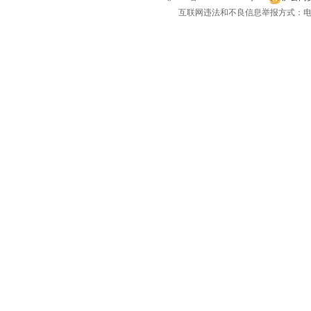
互联网违法和不良信息举报方式：电话：021-
云度
(2)
宇通客车
(1)
银隆新能源
(1)
远程汽车
(3)
Z
智己汽车
(4)
中国重汽VGV
(8)
中兴汽车
(4)
众泰
(1)
知豆
(1)