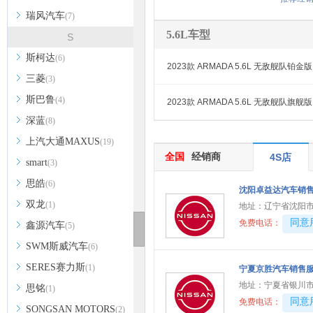
瑞风汽车
(7)
5.6L车型
S
斯柯达
(6)
2023款 ARMADA 5.6L 无敌舰队铂金版
三菱
(3)
斯巴鲁
(4)
2023款 ARMADA 5.6L 无敌舰队旗舰版
深蓝
(8)
上汽大通MAXUS
(19)
全国
经销商
4S店
smart
(3)
思皓
(6)
沈阳卓益达汽车销
双龙
(1)
地址：
辽宁省沈阳市
40081
同意
免费电话：
鑫源汽车
(5)
SWM斯威汽车
(6)
SERES赛力斯
(1)
宁夏京胜汽车销售
地址：
宁夏省银川
思铭
(1)
40081
同意
免费电话：
SONGSAN MOTORS
(2)