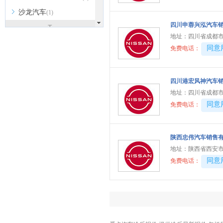
沙龙汽车
(1)
四川申蓉兴泓汽车
T
地址：
四川省成都市
坦克
(5)
40081
同意
免费电话：
特斯拉
(3)
腾势
(6)
四川港宏风神汽车
天际
(2)
地址：
四川省成都市
W
40081
同意
免费电话：
沃尔沃
(10)
魏牌
(4)
陕西忠伟汽车销售
蔚来
(8)
地址：
陕西省西安市
40081
同意
免费电话：
五菱
(29)
未奥汽车
(1)
五十铃
(7)
X
雪佛兰
(11)