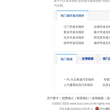
爱卡汽车途乐报价,提供途乐最新报价,包括
汽车网。
现代
(9)
雪铁龙
(2)
热门城市途乐报价
星途
(8)
江门市途乐报价
运城市途乐
小鹏汽车
(6)
新乡市途乐报价
银川市途乐
小米汽车
(3)
北京市途乐报价
阿克苏市途
徐州市途乐报价
德州市途乐
小跑车
(1)
Y
烨
(2)
友情链接
热门
热门地域
萤火虫
(1)
仰望
(3)
一汽-大众奥迪汽车报价
华晨
英菲尼迪
(3)
上汽通用别克汽车报价
比亚
一汽
(3)
野马
(2)
关于爱卡
|
招贤纳士
|
联系我们
|
友情链接
|
选
远航汽车
(4)
©2002-
2026
www.xcar.com.cn All ri
沪ICP备2026012155号-1
沪公网安
依维柯
(6)