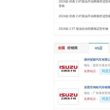
2024款 经典 2.8T柴油手动两驱舒适
货箱
2024款 经典 2.8T柴油手动两驱舒适型
2024款 2.5T 柴油自动四驱驰迈型长轴
全国
经销商
4S店
漳州贺骏汽车有限
地址：
迎宾大道吉马
40081
同意
免费电话：
东莞市鸿铃汽车销
地址：
广东省东莞
40081
同意
免费电话：