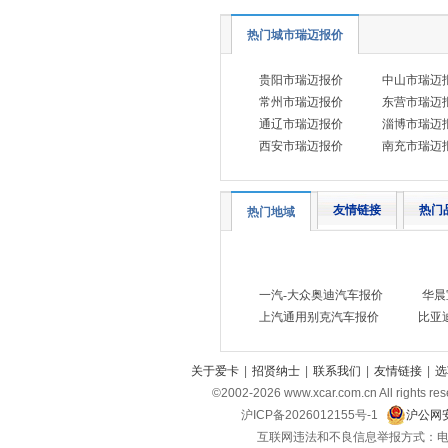
热门城市瑞迈报价
贵阳市瑞迈报价
中山市瑞迈
常州市瑞迈报价
东营市瑞迈
通辽市瑞迈报价
淄博市瑞迈
西安市瑞迈报价
南充市瑞迈
友情链接
热门
热门地域
一汽-大众奥迪汽车报价
华晨
上汽通用别克汽车报价
比亚
关于爱卡
|
招贤纳士
|
联系我们
|
友情链接
|
选
©2002-
2026
www.xcar.com.cn All ri
沪ICP备2026012155号-1
沪公网安
互联网违法和不良信息举报方式：电话：021-