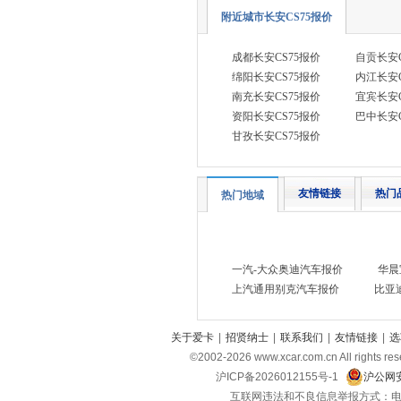
飞凡汽车
(3)
附近城市长安CS75报价
福田
(18)
成都长安CS75报价
自贡长安C
法拉利
(11)
绵阳长安CS75报价
内江长安C
福迪
南充长安CS75报价
宜宾长安C
(3)
资阳长安CS75报价
巴中长安C
福汽启腾
(5)
甘孜长安CS75报价
G
光束汽车
(1)
友情链接
热门
热门地域
广汽传祺
(17)
高合汽车
(1)
H
一汽-大众奥迪汽车报价
华晨
哈弗
(13)
上汽通用别克汽车报价
比亚
红旗
(18)
关于爱卡
|
招贤纳士
|
联系我们
|
友情链接
|
选
合创汽车
(4)
©2002-
2026
www.xcar.com.cn All ri
华为享界
(9)
沪ICP备2026012155号-1
沪公网安
昊铂
(4)
互联网违法和不良信息举报方式：电话：021-