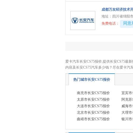
东风奕派
(1)
成都万友经济技术
东风纳米
(3)
地址：
四川省绵阳市
东风风度
(1)
40081
同意
免费电话：
东风风光
(9)
东风小康
(13)
东风富康
(3)
电动屋
(1)
爱卡汽车长安CS75报价,提供长安CS75最新
东风瑞泰特
(2)
内容及长安CS75汽车多少钱？尽在爱卡汽
大运汽车
(1)
热门城市长安CS75报价
E
南充市长安CS75报价
宜宾市
212
(1)
太原市长安CS75报价
阿克苏
F
大连市长安CS75报价
威海市
丰田
(38)
北京市长安CS75报价
大理市
曲靖市长安CS75报价
银川市
福特
(18)
方程豹
(3)