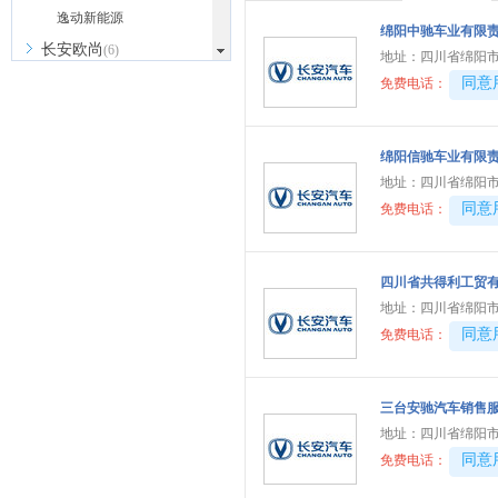
逸动新能源
绵阳中驰车业有限
长安欧尚
(6)
地址：
四川省绵阳市
长安启源
40081
同意
(4)
免费电话：
长安凯程
(12)
长安跨越
(4)
绵阳信驰车业有限
长城（皮卡）
地址：
四川省绵阳市
(7)
40081
同意
免费电话：
成功汽车
(1)
D
道朗格
四川省共得利工贸有
(1)
地址：
四川省绵阳市
东风瑞泰特
(1)
40081
同意
免费电话：
大众
(41)
DS
(5)
三台安驰汽车销售
东风
(11)
地址：
四川省绵阳
东风风行
(13)
40081
同意
免费电话：
东风风神
(9)