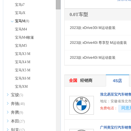
宝马i7
宝马iX
0.0T车型
宝马M
(8)
2023款 xDrive30i M运动套装
宝马M4
宝马M4敞篷
2023款 xDrive40i 尊享型 M运动套装
宝马M5
宝马X3 M
2023款 xDrive40i M运动套装
宝马X4 M
宝马X5 M
宝马X6 M
全国
经销商
4S店
宝马XM
淮北易至宝汽车销
宝骏
(5)
地址：
安徽省淮北
奔驰
(48)
40081
同意
免费电话：
奔腾
(9)
本田
(27)
广州美宝行汽车销
别克
(17)