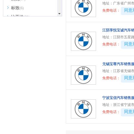
地址：
广东省广州市
标致
(6)
40081
同意
免费电话：
比亚迪
(31)
北京越野
(7)
江阴享悦宝诚汽车
BEIJING汽车
(9)
地址：
江阴市五星路1
北汽新能源
(3)
40081
同意
免费电话：
北汽瑞翔
(2)
北汽昌河
(3)
无锡宝尊汽车销售
北汽制造
(8)
地址：
江苏省无锡市
40081
同意
免费电话：
宾利
(6)
博速
(1)
C
宁波宝信汽车销售
地址：
浙江省宁波市
长安汽车
(23)
40081
同意
免费电话：
长安欧尚
(6)
长安启源
(4)
长安凯程
(12)