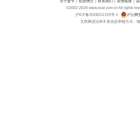
东风风光
(9)
关于爱卡
|
招贤纳士
|
联系我们
|
友情链接
|
选
©2002-
2026
www.xcar.com.cn All ri
东风小康
(13)
沪ICP备2026012155号-1
沪公网安
东风富康
(3)
互联网违法和不良信息举报方式：电话：021-
电动屋
(1)
东风瑞泰特
(2)
大运汽车
(1)
E
212
(1)
F
丰田
(38)
福特
(18)
方程豹
(3)
飞凡汽车
(3)
福田
(18)
法拉利
(11)