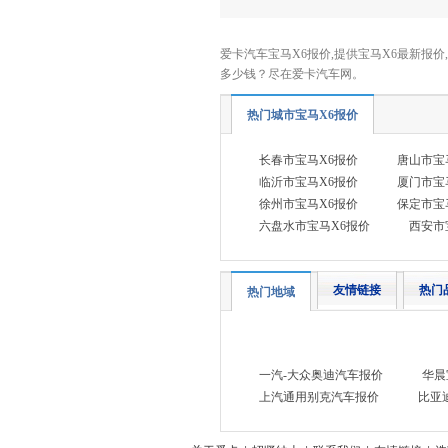
长安跨越
(4)
爱卡汽车宝马X6报价,提供宝马X6最新报价
长城（皮卡）
(7)
多少钱？尽在爱卡汽车网。
成功汽车
(1)
热门城市宝马X6报价
D
道朗格
(1)
长春市宝马X6报价
唐山市宝
东风瑞泰特
(1)
临沂市宝马X6报价
厦门市宝
徐州市宝马X6报价
保定市宝
大众
(41)
六盘水市宝马X6报价
西安市
DS
(5)
东风
(11)
友情链接
热门
热门地域
东风风行
(13)
东风风神
(9)
东风奕派
(1)
一汽-大众奥迪汽车报价
华晨
东风纳米
(3)
上汽通用别克汽车报价
比亚
东风风度
(1)